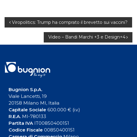
Navigazione
Viropolitics: Trump ha comprato il brevetto sui vaccini?
articoli
Video – Bandi Marchi +3 e Design+4
Bugnion S.p.A.
Viale Lancetti, 19
20158 Milano MI, Italia
Capitale Sociale
600.000 € (i.v.)
R.E.A.
MI-780133
Partita IVA
IT00850400151
Codice Fiscale
00850400151
Camera di Commercio
Milano