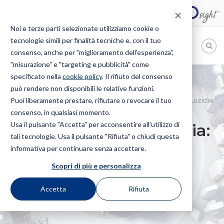
Noi e terze parti selezionate utilizziamo cookie o
tecnologie simili per finalità tecniche e, con il tuo
IT
consenso, anche per "miglioramento dell'esperienza",
"misurazione" e "targeting e pubblicità" come
Bugnion
specificato nella
cookie policy
. Il rifiuto del consenso
può rendere non disponibili le relative funzioni.
The
way
Puoi liberamente prestare, rifiutare o revocare il tuo
HOME
NEWS
BANDO SI 4.0 LOMBARDIA: SVILUPPO DI SOLUZIONI
to
consenso, in qualsiasi momento.
INNOVATIVE
Usa il pulsante "Accetta" per acconsentire all'utilizzo di
Bando SI 4.0 Lombardia:
tali tecnologie. Usa il pulsante "Rifiuta" o chiudi questa
informativa per continuare senza accettare.
sviluppo di soluzioni
Scopri di più e personalizza
innovative
Accetta
Rifiuta