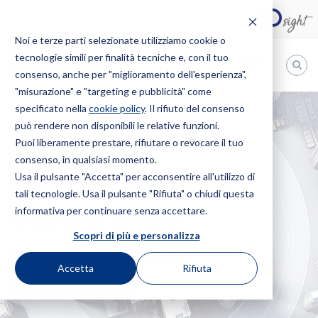
Noi e terze parti selezionate utilizziamo cookie o
tecnologie simili per finalità tecniche e, con il tuo
IT
consenso, anche per "miglioramento dell'esperienza",
"misurazione" e "targeting e pubblicità" come
Bugnion
specificato nella
cookie policy
. Il rifiuto del consenso
può rendere non disponibili le relative funzioni.
The
way
Puoi liberamente prestare, rifiutare o revocare il tuo
HOME
NEWS
BREVETTO E PATENTE – QUALCHE BREVE
to
consenso, in qualsiasi momento.
CONSIDERAZIONE LINGUISTICA
Usa il pulsante "Accetta" per acconsentire all'utilizzo di
Brevetto e patente –
tali tecnologie. Usa il pulsante "Rifiuta" o chiudi questa
informativa per continuare senza accettare.
qualche breve
Scopri di più e personalizza
considerazione
Accetta
Rifiuta
linguistica