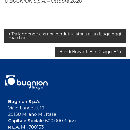
© BUGNION S.p.A. – Ottobre 2020
Navigazione
Tra leggende e amori perduti la storia di un luogo oggi
marchio
articoli
Bandi Brevetti + e Disegni +4
Bugnion S.p.A.
Viale Lancetti, 19
20158 Milano MI, Italia
Capitale Sociale
600.000 € (i.v.)
R.E.A.
MI-780133