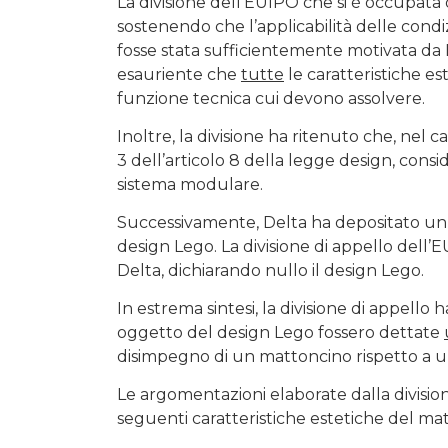
La divisione dell’EUIPO che si è occupata d
sostenendo che l’applicabilità delle condi
fosse stata sufficientemente motivata da
esauriente che
tutte
le caratteristiche 
funzione tecnica cui devono assolvere.
Inoltre, la divisione ha ritenuto che, nel 
3 dell’articolo 8 della legge design, cons
sistema modulare.
Successivamente, Delta ha depositato un a
design Lego. La divisione di appello dell’E
Delta, dichiarando nullo il design Lego.
In estrema sintesi, la divisione di appello
oggetto del design Lego fossero dettate
disimpegno di un mattoncino rispetto a un
Le argomentazioni elaborate dalla division
seguenti caratteristiche estetiche del ma