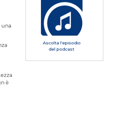
o una
Ascolta l'episodio
nza
del podcast
ltezza
gn è