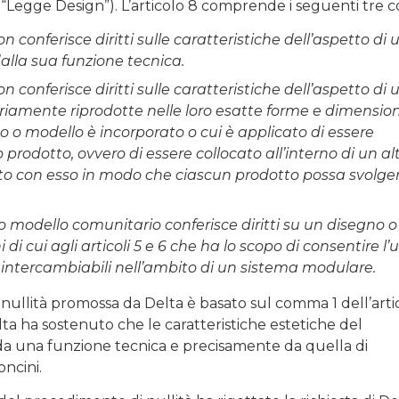
“Legge Design”). L’articolo 8 comprende i seguenti tre 
conferisce diritti sulle caratteristiche dell’aspetto di 
lla sua funzione tecnica.
conferisce diritti sulle caratteristiche dell’aspetto di 
iamente riprodotte nelle loro esatte forme e dimension
no o modello è incorporato o cui è applicato di essere
odotto, ovvero di essere collocato all’interno di un al
tto con esso in modo che ciascun prodotto possa svolger
o modello comunitario conferisce diritti su un disegno o
 di cui agli articoli 5 e 6 che ha lo scopo di consentire l
i intercambiabili nell’ambito di un sistema modulare.
ullità promossa da Delta è basato sul comma 1 dell’arti
lta ha sostenuto che le caratteristiche estetiche del
a una funzione tecnica e precisamente da quella di
oncini.