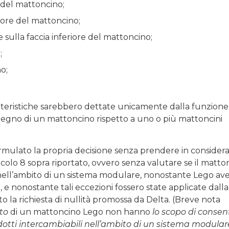
e del mattoncino;
feriore del mattoncino;
e sulla faccia inferiore del mattoncino;
;
o;
aratteristiche sarebbero dettate unicamente dalla funzione
impegno di un mattoncino rispetto a uno o più mattoncini
formulato la propria decisione senza prendere in consider
icolo 8 sopra riportato, ovvero senza valutare se il matto
nell’ambito di un sistema modulare, nonostante Lego av
, e nonostante tali eccezioni fossero state applicate dalla
o la richiesta di nullità promossa da Delta. (Breve nota
tto
di un mattoncino Lego non hanno
lo scopo di consen
odotti intercambiabili nell’ambito di un sistema modular