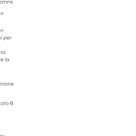
commi:
un
un
i per
tro
e la
’unione
colo 8