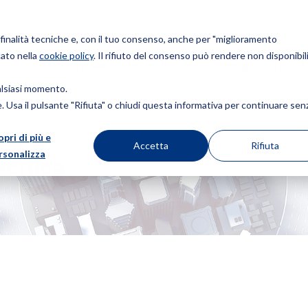
r finalità tecniche e, con il tuo consenso, anche per "miglioramento
cato nella
cookie policy
. Il rifiuto del consenso può rendere non disponibili
Chi siamo
Brevetti
Marchi
Design
Diritto d
ualsiasi momento.
ie. Usa il pulsante "Rifiuta" o chiudi questa informativa per continuare sen
opri di più e
Accetta
Rifiuta
rsonalizza
ecnica