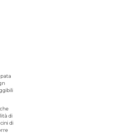
uppata
ign
gibili
 che
ità di
ini di
orre