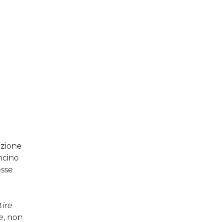
azione
ncino
esse
tire
e
, non