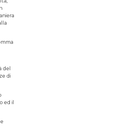
lta,
on
aniera
lla
 comma
à del
ze di
o
o ed il
le