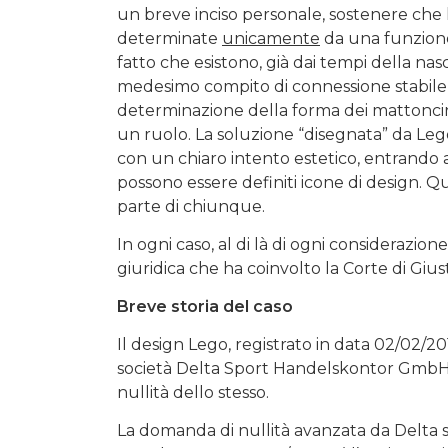
un breve inciso personale, sostenere che l
determinate
unicamente
da una funzione
fatto che esistono, già dai tempi della nasc
medesimo compito di connessione stabile e r
determinazione della forma dei mattoncin
un ruolo. La soluzione “disegnata” da Leg
con un chiaro intento estetico, entrando a
possono essere definiti icone di design. 
parte di chiunque.
In ogni caso, al di là di ogni considerazi
giuridica che ha coinvolto la Corte di Giu
Breve storia del caso
Il design Lego, registrato in data 02/02/
società Delta Sport Handelskontor GmbH (d’
nullità dello stesso.
La domanda di nullità avanzata da Delta s