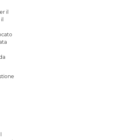
r il
il
ocato
ata
 da
stione
l