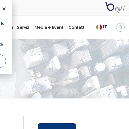
 le
IT
’autore
Servizi
Media e Eventi
Contatti
za