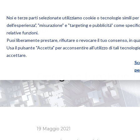
Noi e terze parti selezionate utilizziamo cookie o tecnologie simili pe
dell'esperienza", "misurazione" e "targeting e pubblicità" come specifi
relative funzioni.
Puoi liberamente prestare, rifiutare o revocare il tuo consenso, in q
Bugnion
Usa il pulsante "Accetta" per acconsentire all'utilizzo di tali tecnolog
The
accettare.
way
Sc
HOME
NEWS
DESIGN E FUNZIONE TECNICA
to
pe
Design e funzione t
19 Maggio 2021