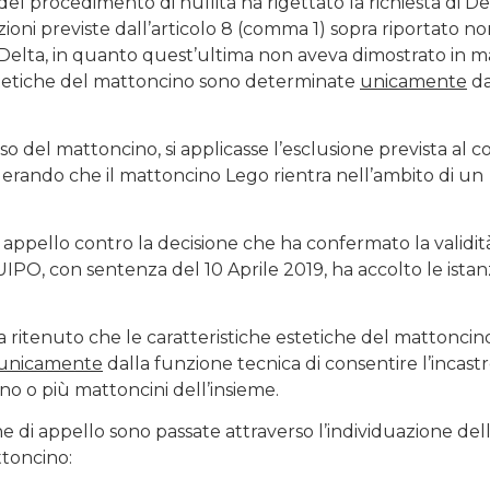
el procedimento di nullità ha rigettato la richiesta di De
zioni previste dall’articolo 8 (comma 1) sopra riportato n
 Delta, in quanto quest’ultima non aveva dimostrato in m
estetiche del mattoncino sono determinate
unicamente
da
caso del mattoncino, si applicasse l’esclusione prevista al
iderando che il mattoncino Lego rientra nell’ambito di un
ppello contro la decisione che ha confermato la validit
UIPO, con sentenza del 10 Aprile 2019, ha accolto le istan
 ha ritenuto che le caratteristiche estetiche del mattoncin
unicamente
dalla funzione tecnica di consentire l’incastr
o o più mattoncini dell’insieme.
e di appello sono passate attraverso l’individuazione del
ttoncino: