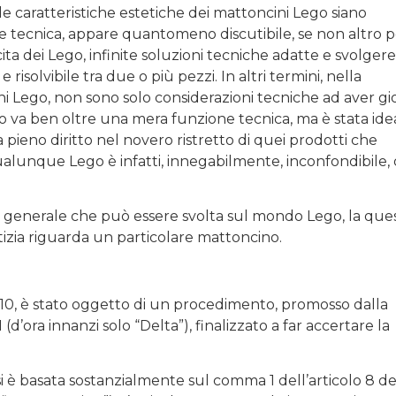
e caratteristiche estetiche dei mattoncini Lego siano
 tecnica, appare quantomeno discutibile, se non altro pe
ita dei Lego, infinite soluzioni tecniche adatte e svolgere 
isolvibile tra due o più pezzi. In altri termini, nella
i Lego, non sono solo considerazioni tecniche ad aver gi
o va ben oltre una mera funzione tecnica, ma è stata ide
 pieno diritto nel novero ristretto di quei prodotti che
Qualunque Lego è infatti, innegabilmente, inconfondibile,
one generale che può essere svolta sul mondo Lego, la que
stizia riguarda un particolare mattoncino.
2010, è stato oggetto di un procedimento, promosso dalla
ora innanzi solo “Delta”), finalizzato a far accertare la
i è basata sostanzialmente sul comma 1 dell’articolo 8 de