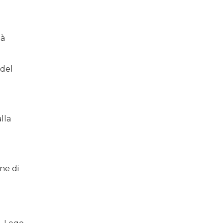
i
tà
 del
lla
ne di