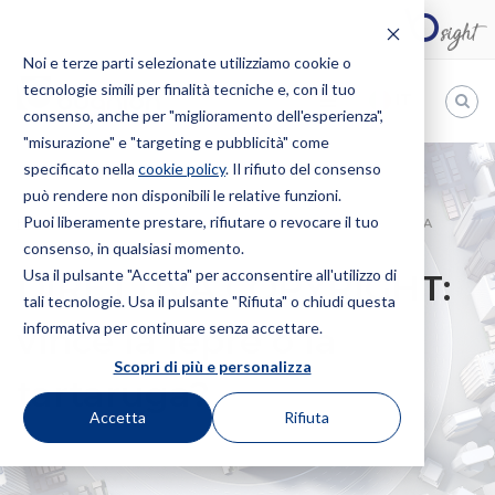
Noi e terze parti selezionate utilizziamo cookie o
tecnologie simili per finalità tecniche e, con il tuo
IT
consenso, anche per "miglioramento dell'esperienza",
"misurazione" e "targeting e pubblicità" come
Bugnion
specificato nella
cookie policy
. Il rifiuto del consenso
può rendere non disponibili le relative funzioni.
The
way
Puoi liberamente prestare, rifiutare o revocare il tuo
HOME
NEWS
DIRETTIVA COPYRIGHT: VINCE LA LEPRE O LA
to
consenso, in qualsiasi momento.
TARTARUGA?
Usa il pulsante "Accetta" per acconsentire all'utilizzo di
DIRETTIVA COPYRIGHT:
tali tecnologie. Usa il pulsante "Rifiuta" o chiudi questa
informativa per continuare senza accettare.
vince la lepre o la
Scopri di più e personalizza
tartaruga?
Accetta
Rifiuta