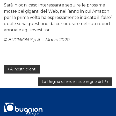
Sarà in ogni caso interessante seguire le prossime
mosse dei giganti del Web, nell’anno in cui Amazon
per la prima volta ha espressamente indicato il ‘falso’
quale seria questione da considerare nel suo report
annuale agli investitori.
© BUGNION S.p.A. – Marzo 2020
Navigazione
Ai nostri clienti
articoli
La Regina difende il suo regno di IP