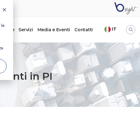
 le
IT
’autore
Servizi
Media e Eventi
Contatti
za
lenti in PI