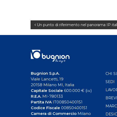
Navigazione
Un punto di riferimento nel panorama IP ita
articoli
Bugnion S.p.A.
CHI S
Viale Lancetti, 19
SEDI
20158 Milano MI, Italia
LAVO
Capitale Sociale
600.000 € (i.v.)
R.E.A.
MI-780133
BREV
Partita IVA
IT00850400151
MARC
Codice Fiscale
00850400151
Camera di Commercio
Milano
DESI