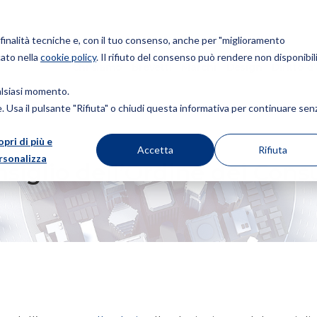
r finalità tecniche e, con il tuo consenso, anche per "miglioramento
cato nella
cookie policy
. Il rifiuto del consenso può rendere non disponibili
Chi siamo
Brevetti
Marchi
Design
Diritto d
ualsiasi momento.
ie. Usa il pulsante "Rifiuta" o chiudi questa informativa per continuare sen
opri di più e
RDINE DEI CONSULENTI IN PI
Accetta
Rifiuta
rsonalizza
nsiglio dell’Ordine dei Consu