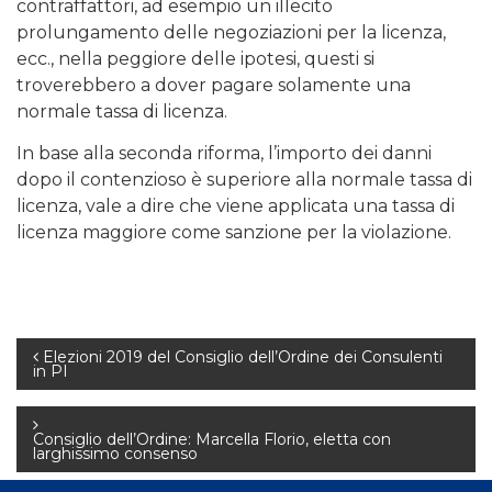
contraffattori, ad esempio un illecito
prolungamento delle negoziazioni per la licenza,
ecc., nella peggiore delle ipotesi, questi si
troverebbero a dover pagare solamente una
normale tassa di licenza.
In base alla seconda riforma, l’importo dei danni
dopo il contenzioso è superiore alla normale tassa di
licenza, vale a dire che viene applicata una tassa di
licenza maggiore come sanzione per la violazione.
Navigazione
Elezioni 2019 del Consiglio dell’Ordine dei Consulenti
in PI
articoli
Consiglio dell’Ordine: Marcella Florio, eletta con
larghissimo consenso