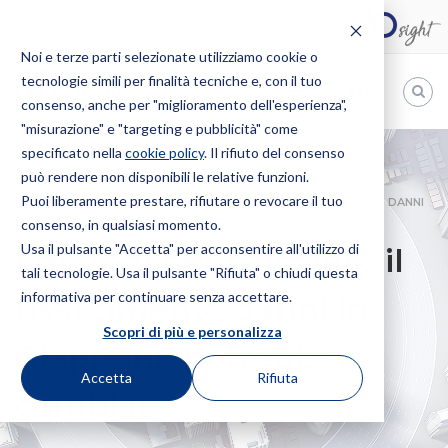
Noi e terze parti selezionate utilizziamo cookie o
tecnologie simili per finalità tecniche e, con il tuo
IT
consenso, anche per "miglioramento dell'esperienza",
"misurazione" e "targeting e pubblicità" come
Bugnion
specificato nella
cookie policy
. Il rifiuto del consenso
può rendere non disponibili le relative funzioni.
The
way
Puoi liberamente prestare, rifiutare o revocare il tuo
HOME
NEWS
I METODI PER CALCOLARE IL RISARCIMENTO DANNI
to
consenso, in qualsiasi momento.
IN GIAPPONE POTREBBERO CAMBIARE
Usa il pulsante "Accetta" per acconsentire all'utilizzo di
I metodi per calcolare il
tali tecnologie. Usa il pulsante "Rifiuta" o chiudi questa
informativa per continuare senza accettare.
risarcimento danni in
Scopri di più e personalizza
Giappone potrebbero
Accetta
Rifiuta
cambiare