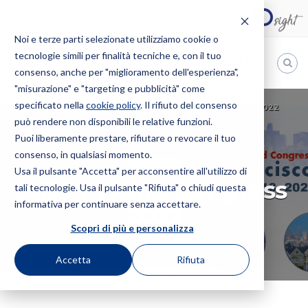
Noi e terze parti selezionate utilizziamo cookie o
tecnologie simili per finalità tecniche e, con il tuo
IT
consenso, anche per "miglioramento dell'esperienza",
"misurazione" e "targeting e pubblicità" come
Bugnion
specificato nella
cookie policy
. Il rifiuto del consenso
HOME
EVENTI
CONVEGNO
AIPPI WORLD CONGRESS 2022
può rendere non disponibili le relative funzioni.
The
way
Puoi liberamente prestare, rifiutare o revocare il tuo
to
consenso, in qualsiasi momento.
CONVEGNO
Usa il pulsante "Accetta" per acconsentire all'utilizzo di
AIPPI World Congress
tali tecnologie. Usa il pulsante "Rifiuta" o chiudi questa
informativa per continuare senza accettare.
2022
Scopri di più e personalizza
Accetta
Rifiuta