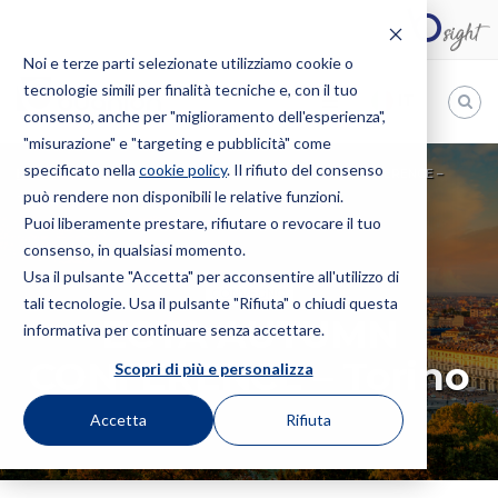
Noi e terze parti selezionate utilizziamo cookie o
tecnologie simili per finalità tecniche e, con il tuo
IT
consenso, anche per "miglioramento dell'esperienza",
"misurazione" e "targeting e pubblicità" come
Bugnion
specificato nella
cookie policy
. Il rifiuto del consenso
HOME
EVENTI
CONVEGNO
ECTA AUTUMN CONFERENCE –
può rendere non disponibili le relative funzioni.
The
TORINO
way
Puoi liberamente prestare, rifiutare o revocare il tuo
to
consenso, in qualsiasi momento.
Usa il pulsante "Accetta" per acconsentire all'utilizzo di
CONVEGNO
tali tecnologie. Usa il pulsante "Rifiuta" o chiudi questa
ECTA AUTUMN
informativa per continuare senza accettare.
CONFERENCE – Torino
Scopri di più e personalizza
Accetta
Rifiuta