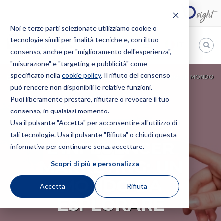
Noi e terze parti selezionate utilizziamo cookie o
tecnologie simili per finalità tecniche e, con il tuo
IT
consenso, anche per "miglioramento dell'esperienza",
"misurazione" e "targeting e pubblicità" come
Bugnion
specificato nella
cookie policy
. Il rifiuto del consenso
HOME
EVENTI
WEBINAR
L’INFLUENCER MARKETING: UN MONDO
può rendere non disponibili le relative funzioni.
The
DA ESPLORARE
way
Puoi liberamente prestare, rifiutare o revocare il tuo
to
consenso, in qualsiasi momento.
Usa il pulsante "Accetta" per acconsentire all'utilizzo di
WEBINAR
tali tecnologie. Usa il pulsante "Rifiuta" o chiudi questa
L’INFLUENCER
informativa per continuare senza accettare.
MARKETING: UN
Scopri di più e personalizza
MONDO DA
Accetta
Rifiuta
ESPLORARE