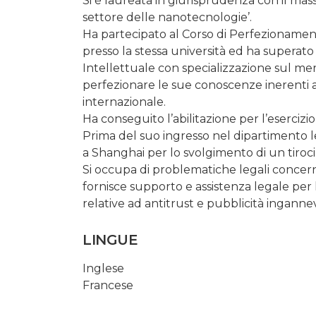
Si è laureata in giurisprudenza con il mass
settore delle nanotecnologie’.
Ha partecipato al Corso di Perfezionamento
presso la stessa università ed ha superato
Intellettuale con specializzazione sul me
perfezionare le sue conoscenze inerenti al 
internazionale.
Ha conseguito l’abilitazione per l’esercizi
Prima del suo ingresso nel dipartimento l
a Shanghai per lo svolgimento di un tiroci
Si occupa di problematiche legali concern
fornisce supporto e assistenza legale per 
relative ad antitrust e pubblicità inganne
LINGUE
Inglese
Francese