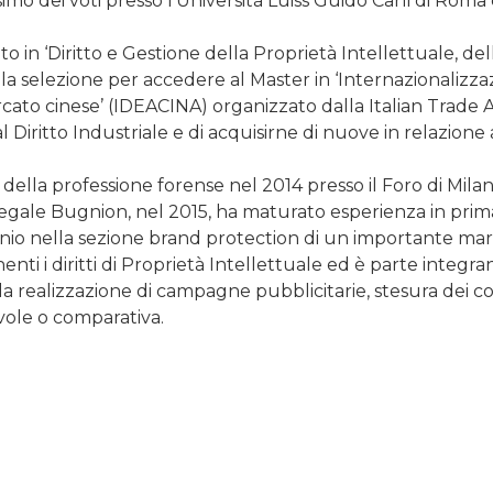
imo dei voti presso l’Università Luiss Guido Carli di Roma 
 in ‘Diritto e Gestione della Proprietà Intellettuale, de
 la selezione per accedere al Master in ‘Internazionalizza
rcato cinese’ (IDEACINA) organizzato dalla Italian Trade
Diritto Industriale e di acquisirne di nuove in relazione 
o della professione forense nel 2014 presso il Foro di Milan
egale Bugnion, nel 2015, ha maturato esperienza in prima
nio nella sezione brand protection di un importante march
enti i diritti di Proprietà Intellettuale ed è parte inte
la realizzazione di campagne pubblicitarie, stesura dei co
vole o comparativa.