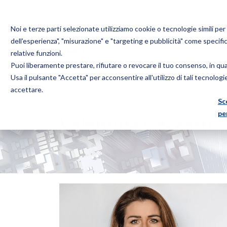
Noi e terze parti selezionate utilizziamo cookie o tecnologie simili pe
dell'esperienza", "misurazione" e "targeting e pubblicità" come specifi
relative funzioni.
Puoi liberamente prestare, rifiutare o revocare il tuo consenso, in q
Bugnion
Usa il pulsante "Accetta" per acconsentire all'utilizzo di tali tecnolog
The
accettare.
way
Sc
HOME
PROFESSIONISTI
VALENTINA GAZZARRI
to
pe
Valentina Gazzarri