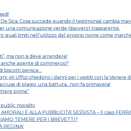
sed!
 De Sica. Cosa succede quando il testimonial cambia mar
per una comunicazione verde (davvero) trasparente.
: quali limiti nell’utilizzo del proprio nome come march
i”, ma non si deve arrendere!
 è anche agente di commercio?
 di biscotti perisce…
i: gli Uffizi chiedono i danni per i vestiti con la Venere di
 accuse di plagio: una battuta…non fa primavera!
lettere prime”
 public morality
ORALI E ALLA PUBBLICITA’ SESSISTA – Il caso FERRARI
IAMO TEMERE PER I BREVETTI?
A REGINA!