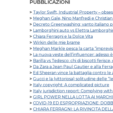
PUBBLICAZIONI
Taylor Swift, Industrial Property – obses
Meghan Gale, Nino Manfredi e Christian
Decreto Greenwashing: vanto italiano 
Lamborghini auto vs Elettra Lamborghini
Chiara Ferragni e la Dolce Vita
Wirkin delle mie brame
Meghan Markle pesca la carta “imprevist
La nuova veste dell’influencer: adesso
Barilla vs Tedesco: chi di biscotti ferisce,
Da Zara a Jean Paul Gautier e alla Ferragn
Ed Sheeran vince la battaglia contro le
Gucci e la (vittoriosa) solitudine delle “
Italy copyright: A complicated picture
Italy jurisdiction report: Complying with
GIRL POWER NELLA LOTTA AI MARCHI AM
COVID-19 ED ESPROPRIAZIONE: DOBB
CHIARA FERRAGNI: LA RIVINCITA DELL