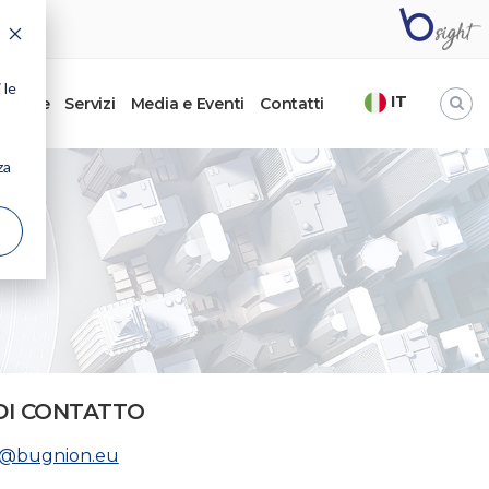
 le
IT
’autore
Servizi
Media e Eventi
Contatti
za
DI CONTATTO
ri@bugnion.eu