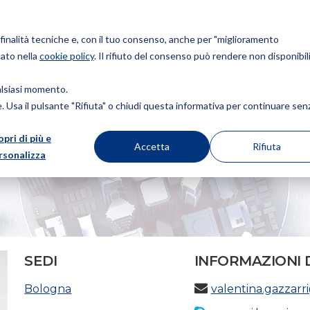
r finalità tecniche e, con il tuo consenso, anche per "miglioramento
cato nella
cookie policy
. Il rifiuto del consenso può rendere non disponibili
Chi siamo
Brevetti
Marchi
Design
Diritto d
ualsiasi momento.
ie. Usa il pulsante "Rifiuta" o chiudi questa informativa per continuare sen
opri di più e
Accetta
Rifiuta
rsonalizza
SEDI
INFORMAZIONI 
Bologna
valentina.gazzar