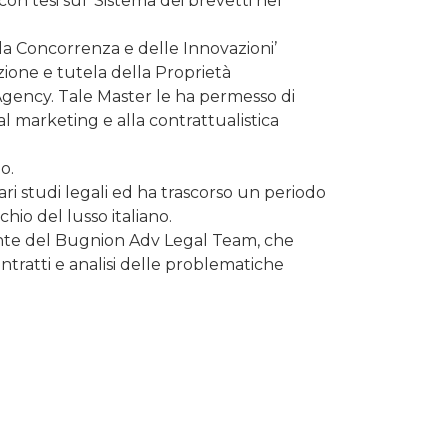
con tesi sul ‘Sistema dei brevetti nel
lla Concorrenza e delle Innovazioni’
zione e tutela della Proprietà
 Agency. Tale Master le ha permesso di
al marketing e alla contrattualistica
o.
ri studi legali ed ha trascorso un periodo
io del lusso italiano.
grante del Bugnion Adv Legal Team, che
ntratti e analisi delle problematiche