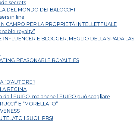
rade secrets
TELA DEL MONDO DEI BALOCCHI
ers in line
 IN CAMPO PER LA PROPRIETÀ INTELLETTUALE
onable royalty”
INFLUENCER E BLOGGER, MEGLIO DELLA SPADA LASE
I
LATING REASONABLE ROYALTIES
A “D’AUTORE”!
LA REGINA
o dall’EUIPO, ma anche l’EUIPO può sbagliare
ORUCCI” E “MORELLATO”
IVENESS
TELATO I SUOI IPRS!