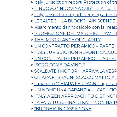
Italy jurisdiction report: Protection of t
IL NUOVO “INDOVINA CHI?” E LA TU
Italy jurisdiction report: Keeping advertis
LEGALTECH: LA BLOCKCHAIN SCENDE
Risarcimento danni: calcolo con la “reas
PROMOZIONE DEL MARCHIO TRAMITE 
THE IMPORTANCE OF CLARITY
UN CONTRATTO PER AMICO – PARTE I
ITALY JURISDICTION REPORT: CALCU
UN CONTRATTO PER AMICO – PARTE I
ISGRÒ COME DA VINCI?
SCALDATE I MOTORI… ARRIVA LA VESP
CHIARA FERRAGNI: SCACCO MATTO AL
Il marchio “CHIARA FERRAGNI” rigettat
UN NOME UNA GARANZIA – I CASI “FI
ITALY: A ZEN APPROACH TO DISTINCT
LA FATA TURCHINA DI KATE NON HA TU
“BUDDHA” IN CASSAZIONE