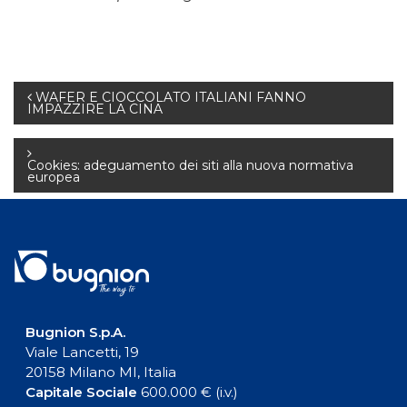
Navigazione
WAFER E CIOCCOLATO ITALIANI FANNO
IMPAZZIRE LA CINA
articoli
Cookies: adeguamento dei siti alla nuova normativa
europea
Bugnion S.p.A.
Viale Lancetti, 19
20158 Milano MI, Italia
Capitale Sociale
600.000 € (i.v.)