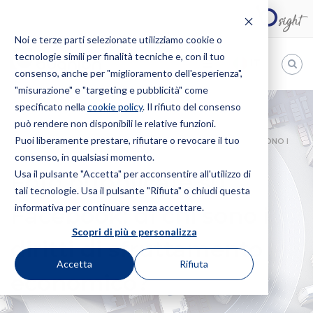
Noi e terze parti selezionate utilizziamo cookie o
tecnologie simili per finalità tecniche e, con il tuo
IT
consenso, anche per "miglioramento dell'esperienza",
"misurazione" e "targeting e pubblicità" come
Bugnion
specificato nella
cookie policy
. Il rifiuto del consenso
può rendere non disponibili le relative funzioni.
The
way
Puoi liberamente prestare, rifiutare o revocare il tuo
HOME
NEWS
FOTO PUBBLICATE SU FACEBOOK: DI CHI SONO I
to
consenso, in qualsiasi momento.
DIRITTI DI SFRUTTAMENTO ECONOMICO?
Usa il pulsante "Accetta" per acconsentire all'utilizzo di
Foto pubblicate su
tali tecnologie. Usa il pulsante "Rifiuta" o chiudi questa
informativa per continuare senza accettare.
Facebook: di chi sono i
Scopri di più e personalizza
diritti di sfruttamento
Accetta
Rifiuta
economico?