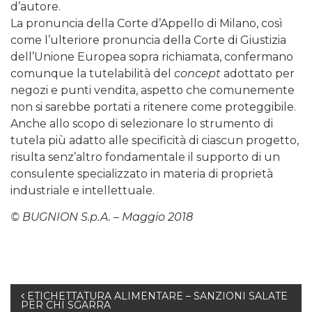
d’autore.
La pronuncia della Corte d’Appello di Milano, così
come l’ulteriore pronuncia della Corte di Giustizia
dell’Unione Europea sopra richiamata, confermano
comunque la tutelabilità del
concept
adottato per
negozi e punti vendita, aspetto che comunemente
non si sarebbe portati a ritenere come proteggibile.
Anche allo scopo di selezionare lo strumento di
tutela più adatto alle specificità di ciascun progetto,
risulta senz’altro fondamentale il supporto di un
consulente specializzato in materia di proprietà
industriale e intellettuale.
© BUGNION S.p.A. – Maggio 2018
Navigazione
ETICHETTATURA ALIMENTARE – SANZIONI SALATE
PER CHI SGARRA