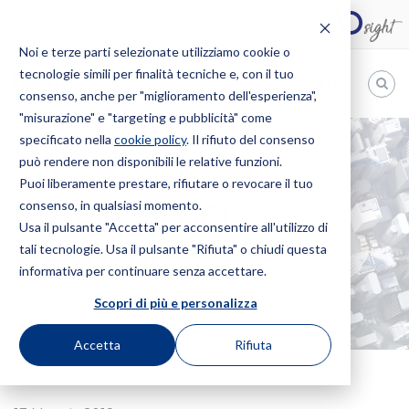
Noi e terze parti selezionate utilizziamo cookie o
tecnologie simili per finalità tecniche e, con il tuo
IT
consenso, anche per "miglioramento dell'esperienza",
"misurazione" e "targeting e pubblicità" come
Bugnion
specificato nella
cookie policy
. Il rifiuto del consenso
può rendere non disponibili le relative funzioni.
The
way
Puoi liberamente prestare, rifiutare o revocare il tuo
HOME
NEWS
I TRUCCHI DEL MESTIERE
to
consenso, in qualsiasi momento.
I TRUCCHI DEL
Usa il pulsante "Accetta" per acconsentire all'utilizzo di
tali tecnologie. Usa il pulsante "Rifiuta" o chiudi questa
MESTIERE
informativa per continuare senza accettare.
Scopri di più e personalizza
Accetta
Rifiuta