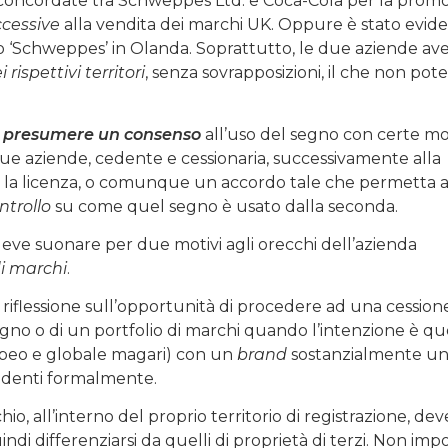
ative concordate tra Schweppes Ltd. e Coca-Cola per la prom
cessive
alla vendita dei marchi UK. Oppure è stato evid
o ‘Schweppes’ in Olanda. Soprattutto, le due aziende av
rispettivi territori
, senza sovrapposizioni, il che non pot
e
presumere un consenso
all’uso del segno con certe mo
due aziende, cedente e cessionaria, successivamente alla
e la licenza, o comunque un accordo tale che permetta a
ntrollo
su come quel segno è usato dalla seconda.
eve suonare per due motivi agli orecchi dell’azienda
i marchi
.
 riflessione sull’opportunità di procedere ad una cession
segno o di un portfolio di marchi quando l’intenzione è que
peo e globale magari) con un
brand
sostanzialmente un
ndenti formalmente.
, all’interno del proprio territorio di registrazione, dev
ndi differenziarsi da quelli di proprietà di terzi. Non imp