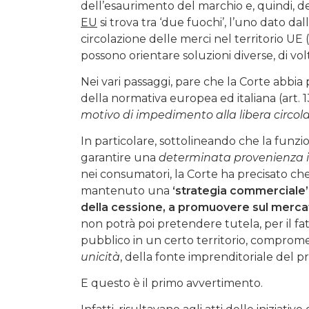
dell’esaurimento del marchio e, quindi, de
EU
si trova tra ‘due fuochi’, l’uno dato dall’
circolazione delle merci nel territorio UE (a
possono orientare soluzioni diverse, di volt
Nei vari passaggi, pare che la Corte abbia 
della normativa europea ed italiana (art. 13
motivo di impedimento alla libera circol
In particolare, sottolineando che la funzi
garantire una
determinata provenienza i
nei consumatori, la Corte ha precisato ch
mantenuto una
‘strategia commerciale’
della cessione, a promuovere sul mercat
non potrà poi pretendere tutela, per il fat
pubblico in un certo territorio, compromet
unicità
, della fonte imprenditoriale del p
E questo è il primo avvertimento.