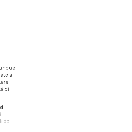
omunque
rato a
tare
tà di
si
i
i da