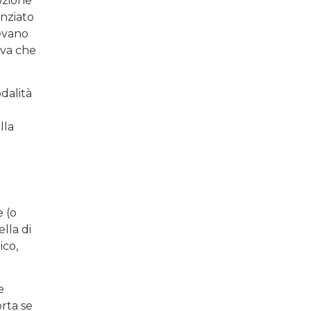
ozione
enziato
evano
eva che
dalità
lla
e (o
lla di
ico,
e
orta se