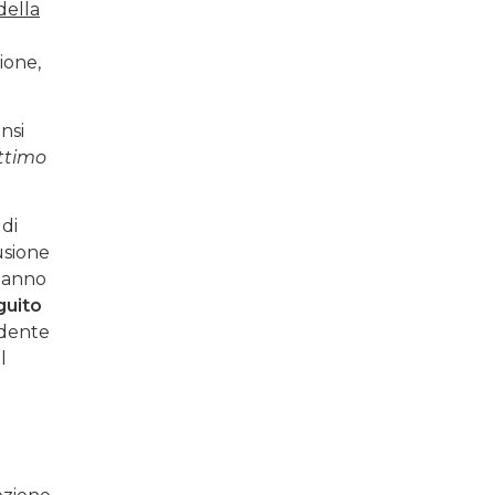
della
a
zione,
nsi
ittimo
 di
usione
 hanno
guito
cedente
l