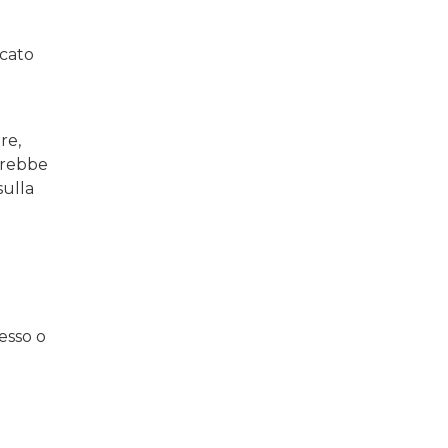
rcato
re,
trebbe
sulla
esso o