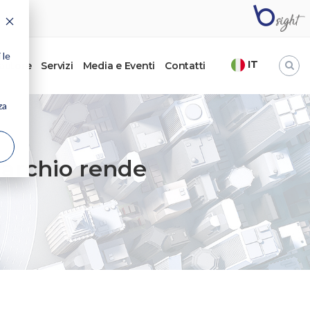
 le
IT
’autore
Servizi
Media e Eventi
Contatti
za
archio rende