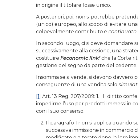
in origine il titolare fosse unico.
A posteriori, poi, non si potrebbe pret
(unico) europeo, allo scopo di evitare un
colpevolmente contribuito e
continuato
In secondo luogo, ci si deve domandare s
successivamente alla cessione, una strate
costituire
l’economic link’
che la Corte ri
gestione del segno da parte del cedente.
Insomma se si vende, si devono davvero pre
conseguenze di una vendita solo
simula
[1]
Art. 13 Reg. 207/2009: 1. Il diritto con
impedirne l’uso per prodotti immessi in c
con il suo consenso.
Il paragrafo 1 non si applica quando su
successiva immissione in commercio dei
modificato o alterato dopo la loro im