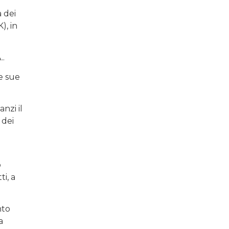
 dei
), in
..
e sue
nzi il
 dei
o
ti, a
nto
a