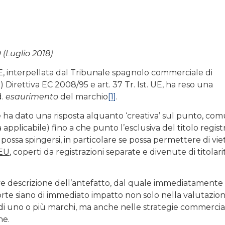
 (Luglio 2018)
UE, interpellata dal Tribunale spagnolo commerciale di
) Direttiva EC 2008/95 e art. 37 Tr. Ist. UE, ha reso una
d.
esaurimento
del marchio
[1]
.
orte ha dato una risposta alquanto ‘creativa’ sul punto, c
applicabile) fino a che punto l’esclusiva del titolo regist
possa spingersi, in particolare se possa permettere di vie
 EU
, coperti da registrazioni separate e divenute di titolari
eve descrizione dell’antefatto, dal quale immediatamente 
orte siano di immediato impatto non solo nella valutazion
di uno o più marchi, ma anche nelle strategie commercial
ne.