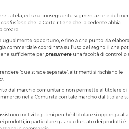
endere tutela, ed una conseguente segmentazione del me
a
confusione
che la Corte ritiene che la cedente abbia
a creare.
e ugualmente opportuno, e fino a che punto, sia elabora
gia commerciale coordinata sull’uso del segno, il che po
tiene sufficiente per
presumere
una facoltà di controllo 
ndere ‘due strade separate’, altrimenti si rischiano le
ta
.
ferito dal marchio comunitario non permette al titolare di
ommercio nella Comunità con tale marchio dal titolare st
ssistono motivi legittimi perché il titolare si opponga alla
 prodotti, in particolare quando lo stato dei prodotti è
missione in commercio.