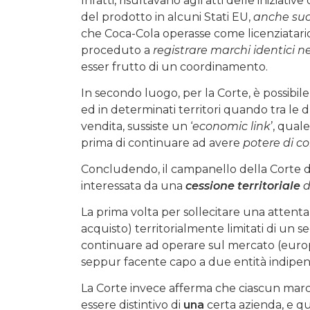
Infatti, risultavano agli atti delle inizi
del prodotto in alcuni Stati EU,
anche suc
che Coca-Cola operasse come licenziatari
proceduto a
registrare marchi identici nei 
esser frutto di un coordinamento.
In secondo luogo, per la Corte, è possibil
ed in determinati territori quando tra le 
vendita, sussiste un ‘
economic link
’, qual
prima di continuare ad avere
potere di co
Concludendo, il campanello della Corte d
interessata da una
cessione territoriale
d
La prima volta per sollecitare una attenta
acquisto) territorialmente limitati di un 
continuare ad operare sul mercato (euro
seppur facente capo a due entità indipe
La Corte invece afferma che ciascun marchio
essere distintivo di
una
certa azienda, e qui