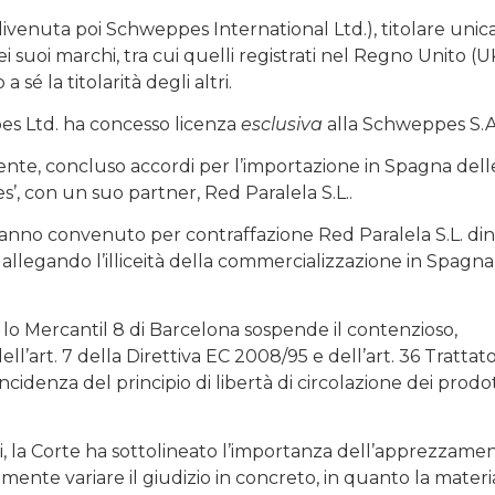
venuta poi Schweppes International Ltd.), titolare unica
uoi marchi, tra cui quelli registrati nel Regno Unito (UK
sé la titolarità degli altri.
pes Ltd. ha concesso licenza
esclusiva
alla Schweppes S.A
ente, concluso accordi per l’importazione in Spagna dell
’, con un suo partner, Red Paralela S.L..
nno convenuto per contraffazione Red Paralela S.L. dina
allegando l’illiceità della commercializzazione in Spagna
e lo Mercantil 8 di Barcelona sospende il contenzioso,
l’art. 7 della Direttiva EC 2008/95 e dell’art. 36 Trattat
ncidenza del principio di libertà di circolazione dei prodot
i, la Corte ha sottolineato l’importanza dell’apprezzame
mente variare il giudizio in concreto, in quanto la materi