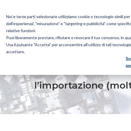
Noi e terze parti selezionate utilizziamo cookie o tecnologie simili pe
dell'esperienza", "misurazione" e "targeting e pubblicità" come specifi
relative funzioni.
Puoi liberamente prestare, rifiutare o revocare il tuo consenso, in q
Bugnion
Usa il pulsante "Accetta" per acconsentire all'utilizzo di tali tecnolog
The
accettare.
way
Sc
HOME
NEWS
IL CASO SCHWEPPES. QUANDO LA VE
to
pe
IL CASO SCHWEPPES.
l’importazione (molt