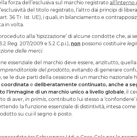
lla forza dell’esclusiva sul marchio registrato
all’interno 
esclusività del titolo registrato, l’altro dai principi di liber
rt. 36 Tr. Ist. UE), i quali, in bilanciamento e contrapposi
a in volta.
proceduto alla ‘tipizzazione’ di alcune condotte che, ai se
.2 Reg. 207/2009 e 5.2 C.p.i.),
non
possono costituire
leg
azione delle merci
.
one essenziale del marchio deve essere, anzitutto, quella
mprenditoriale del prodotto
, evitando di generare conf
e, se le due parti della cessione di un marchio nazionale
 coordinata
e
deliberatamente continuato, anche a se
o l’immagine di un marchio unico a livello globale
, il 
to di aver,
in primis
, contribuito lui stesso a ‘confondere’ i
tendo la funzione essenziale di distintività, intesa come
rodotto su cui il segno è posto.