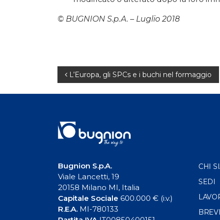
© BUGNION S.p.A. – Luglio 2018
Navigazione
L’Europa, gli SPCs e i buchi nel formaggio
articoli
Bugnion S.p.A.
CHI S
Viale Lancetti, 19
SEDI
20158 Milano MI, Italia
LAVO
Capitale Sociale
600.000 € (i.v.)
R.E.A.
MI-780133
BREV
Partita IVA
IT00850400151