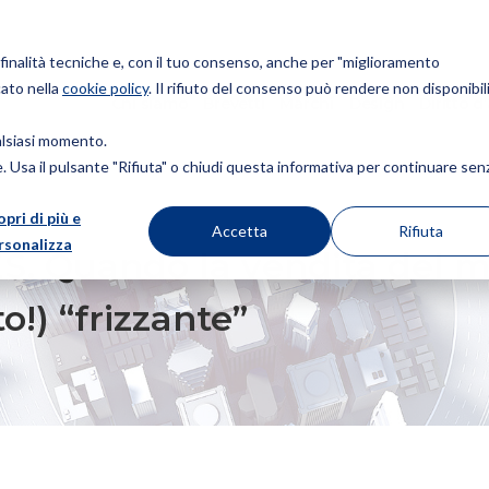
r finalità tecniche e, con il tuo consenso, anche per "miglioramento
cato nella
cookie policy
. Il rifiuto del consenso può rendere non disponibili
Chi siamo
Brevetti
Marchi
Design
Diritto d
ualsiasi momento.
ie. Usa il pulsante "Rifiuta" o chiudi questa informativa per continuare sen
opri di più e
NDITA DEL MARCHIO RENDE L’IMPORTAZIONE (MOLTO!) “FRIZZANTE”
Accetta
Rifiuta
rsonalizza
 Quando la vendita del m
o!) “frizzante”