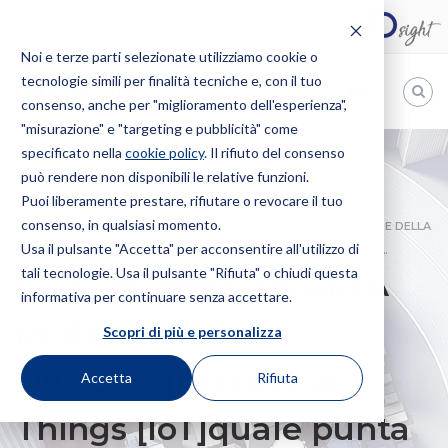
Noi e terze parti selezionate utilizziamo cookie o
tecnologie simili per finalità tecniche e, con il tuo
IT
consenso, anche per "miglioramento dell'esperienza",
"misurazione" e "targeting e pubblicità" come
Bugnion
specificato nella
cookie policy
. Il rifiuto del consenso
può rendere non disponibili le relative funzioni.
The
way
Puoi liberamente prestare, rifiutare o revocare il tuo
HOME
NEWS
LA TANGIBILE REALTÀ DI INTERNET,
to
consenso, in qualsiasi momento.
OVVERO:INTERNET OF THINGS [IOT]QUALE PUNTA DI DIAMANTE DELLA
Usa il pulsante "Accetta" per acconsentire all'utilizzo di
TRASFORMAZIONE DIGITALE IN ATTO NELLA NOSTRA SOCIETÀ.
tali tecnologie. Usa il pulsante "Rifiuta" o chiudi questa
LA TANGIBILE REALTÀ
informativa per continuare senza accettare.
DI INTERNET,
Scopri di più e personalizza
OVVERO:Internet of
Accetta
Rifiuta
Things [IoT]quale punta