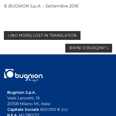
© BUGNION S.p.A. – Settembre 2016
Navigazione
(NO MORE) LOST IN TRANSLATION
articoli
BIKINI O BURQINI?
Bugnion S.p.A.
Viale Lancetti, 19
20158 Milano MI, Italia
Capitale Sociale
600.000 € (i.v.)
R.E.A.
MI-780133