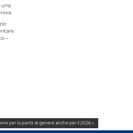
r una
prova.
cio
mentare
co –
one per la parità di genere anche per il 2026.