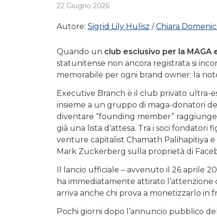
22 Giugno 2026
Autore:
Sigrid Lily Hulisz
Chiara Domenic
Quando un
club esclusivo per la MAGA e
statunitense non ancora registrata si inco
memorabile per ogni brand owner: la notor
Executive Branch è il club privato ultra
insieme a un gruppo di maga-donatori del 
diventare “founding member” raggiunge i 50
già una lista d’attesa. Tra i soci fondatori
venture capitalist Chamath Palihapitiya e 
Mark Zuckerberg sulla proprietà di Face
Il lancio ufficiale – avvenuto il 26 apri
ha immediatamente attirato l’attenzione
arriva anche chi prova a monetizzarlo in fr
Pochi giorni dopo l’annuncio pubblico del 