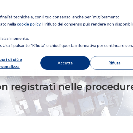
r finalità tecniche e, con il tuo consenso, anche per "miglioramento
cato nella
cookie policy
. Il rifiuto del consenso può rendere non disponibili
Chi siamo
Brevetti
Marchi
Design
Diritto d
ualsiasi momento.
ie. Usa il pulsante "Rifiuta" o chiudi questa informativa per continuare sen
opri di più e
O EXECUTIVE BRANCH E I LIMITI DELLA TUTELA DEI MARCHI NON REGISTRAT
Accetta
Rifiuta
rsonalizza
asta: il caso Executive Bran
on registrati nelle proced