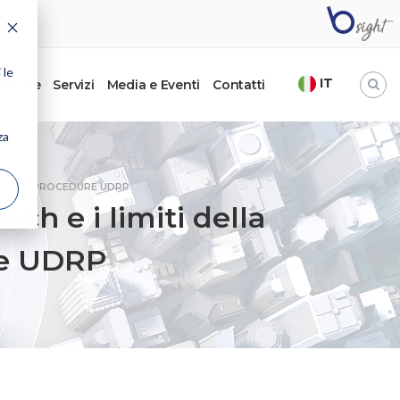
 le
IT
’autore
Servizi
Media e Eventi
Contatti
za
I NELLE PROCEDURE UDRP
ch e i limiti della
ure UDRP