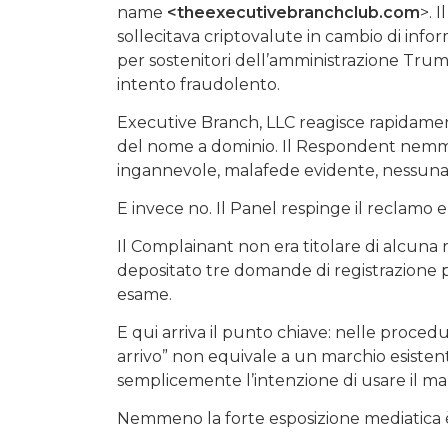
name
<theexecutivebranchclub.com
>. I
sollecitava criptovalute in cambio di info
per sostenitori dell’amministrazione Trum
intento fraudolento.
Executive Branch, LLC reagisce rapidame
del nome a dominio. Il Respondent nemm
ingannevole, malafede evidente, nessuna 
E invece no. Il Panel respinge il reclamo 
Il Complainant non era titolare di alcu
depositato tre domande di registrazione p
esame.
E qui arriva il punto chiave: nelle pro
arrivo” non equivale a un marchio esisten
semplicemente l’intenzione di usare il mar
Nemmeno la forte esposizione mediatica è 