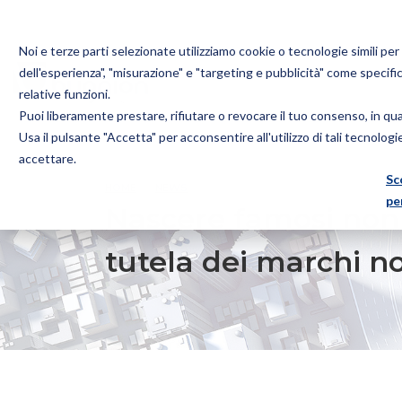
Noi e terze parti selezionate utilizziamo cookie o tecnologie simili pe
dell'esperienza", "misurazione" e "targeting e pubblicità" come specifi
relative funzioni.
Puoi liberamente prestare, rifiutare o revocare il tuo consenso, in q
Bugnion
Usa il pulsante "Accetta" per acconsentire all'utilizzo di tali tecnolog
The
accettare.
way
Sc
HOME
NEWS
NASCERE FAMOSI NON BASTA: IL CAS
to
pe
Nascere famosi non b
tutela dei marchi n