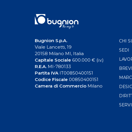
Bugnion S.p.A.
CHI S
Viale Lancetti, 19
SEDI
20158 Milano MI, Italia
LAVO
Capitale Sociale
600.000 € (i.v.)
R.E.A.
MI-780133
BREV
Partita IVA
IT00850400151
MARC
Codice Fiscale
00850400151
Camera di Commercio
Milano
DESI
DIRIT
SERVI