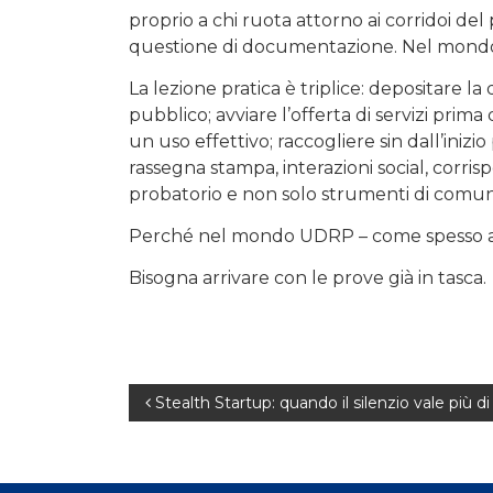
proprio a chi ruota attorno ai corridoi del
questione di documentazione. Nel mondo del
La lezione pratica è triplice: depositare
pubblico; avviare l’offerta di servizi pri
un uso effettivo; raccogliere sin dall’ini
rassegna stampa, interazioni social, corr
probatorio e non solo strumenti di comun
Perché nel mondo UDRP – come spesso acc
Bisogna arrivare con le prove già in tasca.
Navigazione
Stealth Startup: quando il silenzio vale più di
articoli