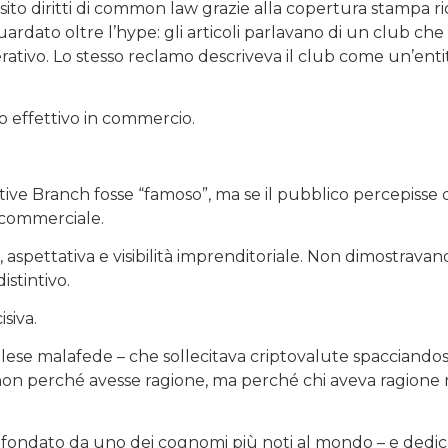
ito diritti di common law grazie alla copertura stampa r
uardato oltre l’hype: gli articoli parlavano di un club che
rativo. Lo stesso reclamo descriveva il club come un’enti
o effettivo in commercio.
tive Branch fosse “famoso”, ma se il pubblico percepisse
 commerciale.
à, aspettativa e visibilità imprenditoriale. Non dimostrava
stintivo.
isiva.
lese malafede – che sollecitava criptovalute spacciandosi
 non perché avesse ragione, ma perché chi aveva ragione
b fondato da uno dei cognomi più noti al mondo – e dedi