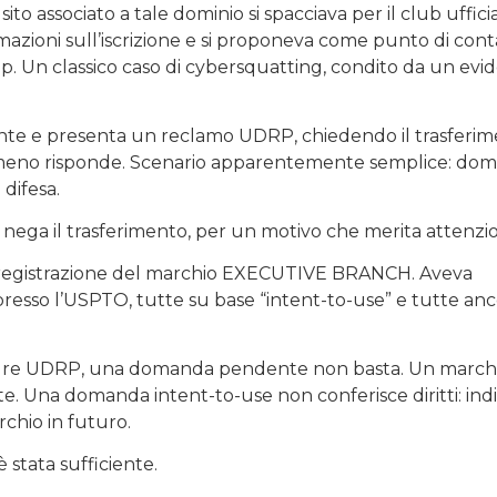
l sito associato a tale dominio si spacciava per il club ufficia
rmazioni sull’iscrizione e si proponeva come punto di cont
p. Un classico caso di cybersquatting, condito da un evi
nte e presenta un reclamo UDRP, chiedendo il trasferi
eno risponde. Scenario apparentemente semplice: dom
difesa.
e nega il trasferimento, per un motivo che merita attenzi
na registrazione del marchio EXECUTIVE BRANCH. Aveva
resso l’USPTO, tutte su base “intent-to-use” e tutte anc
cedure UDRP, una domanda pendente non basta. Un marchi
te. Una domanda intent-to-use non conferisce diritti: ind
chio in futuro.
stata sufficiente.