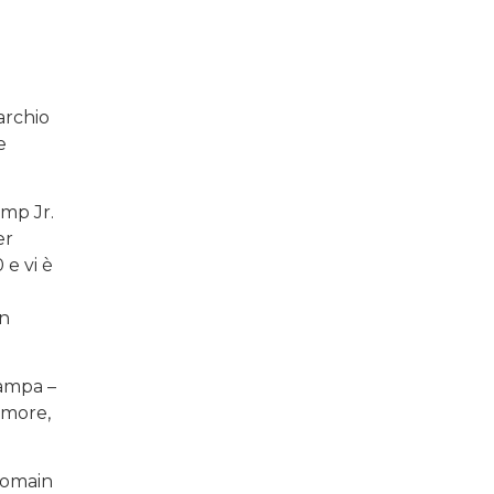
archio
e
mp Jr.
er
 e vi è
on
tampa –
umore,
 domain