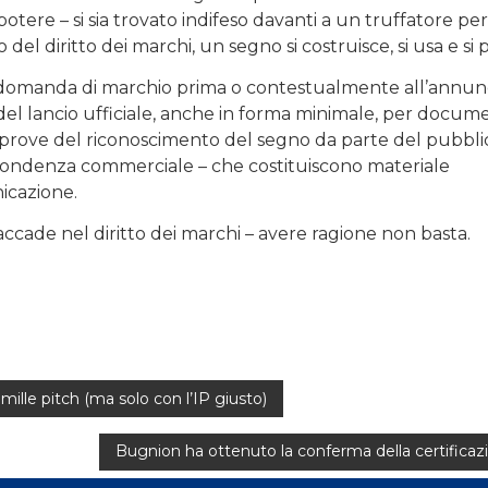
 potere – si sia trovato indifeso davanti a un truffatore pe
 diritto dei marchi, un segno si costruisce, si usa e si 
 la domanda di marchio prima o contestualmente all’annun
ma del lancio ufficiale, anche in forma minimale, per docu
zio prove del riconoscimento del segno da parte del pubbli
ispondenza commerciale – che costituiscono materiale
icazione.
ade nel diritto dei marchi – avere ragione non basta.
 mille pitch (ma solo con l’IP giusto)
Bugnion ha ottenuto la conferma della certificazi