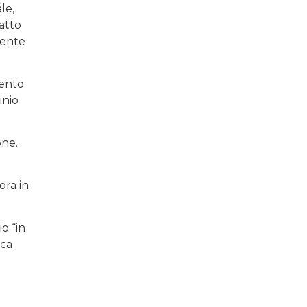
le,
atto
dente
mento
inio
one.
ora in
o “in
ica