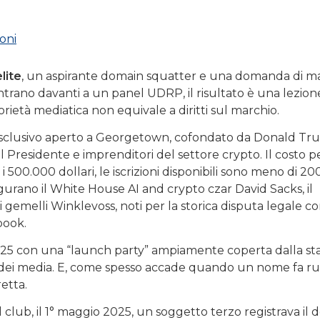
oni
lite
, un aspirante domain squatter e una domanda di m
ntrano davanti a un panel UDRP, il risultato è una lezion
ietà mediatica non equivale a diritti sul marchio.
-esclusivo aperto a Georgetown, cofondato da Donald Tru
Presidente e imprenditori del settore crypto. Il costo p
0.000 dollari, le iscrizioni disponibili sono meno di 200
 figurano il White House AI and crypto czar David Sacks, il
i gemelli Winklevoss, noti per la storica disputa legale c
book.
le 2025 con una “launch party” ampiamente coperta dalla s
 dei media. E, come spesso accade quando un nome fa r
etta.
club, il 1° maggio 2025, un soggetto terzo registrava il