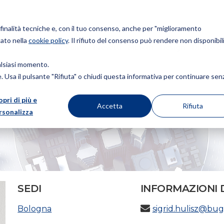
r finalità tecniche e, con il tuo consenso, anche per "miglioramento
cato nella
cookie policy
. Il rifiuto del consenso può rendere non disponibili
Chi siamo
Brevetti
Marchi
Design
Diritto d
ualsiasi momento.
ie. Usa il pulsante "Rifiuta" o chiudi questa informativa per continuare sen
opri di più e
Accetta
Rifiuta
rsonalizza
SEDI
INFORMAZIONI 
Bologna
sigrid.hulisz@bu