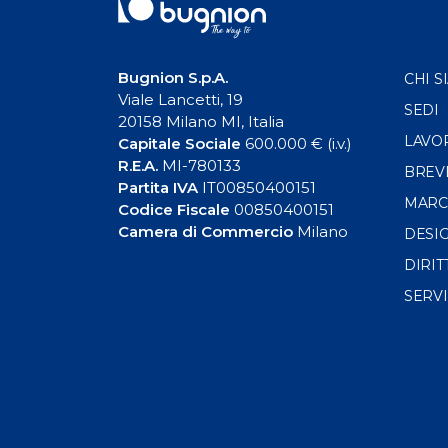
Bugnion S.p.A.
CHI S
Viale Lancetti, 19
SEDI
20158 Milano MI, Italia
LAVO
Capitale Sociale
600.000 € (i.v.)
R.E.A.
MI-780133
BREV
Partita IVA
IT00850400151
MARC
Codice Fiscale
00850400151
Camera di Commercio
Milano
DESI
DIRIT
SERVI