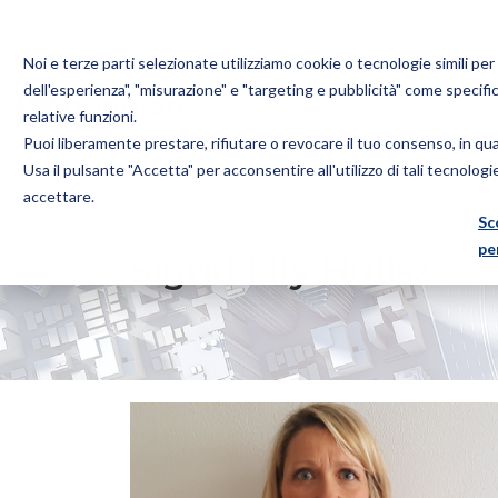
Noi e terze parti selezionate utilizziamo cookie o tecnologie simili pe
dell'esperienza", "misurazione" e "targeting e pubblicità" come specifi
relative funzioni.
Puoi liberamente prestare, rifiutare o revocare il tuo consenso, in q
Bugnion
Usa il pulsante "Accetta" per acconsentire all'utilizzo di tali tecnolog
The
accettare.
way
Sc
HOME
PROFESSIONISTI
SIGRID LILY HULISZ
to
pe
Sigrid Lily Hulisz