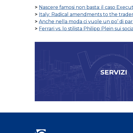
Nascere famosi non basta: il caso Execut
Italy: Radical amendments to the trad
Anche nella moda ci vuole un po’ di pa
Ferrari vs. lo stilista Philipp Plein sui soc
SERVIZI