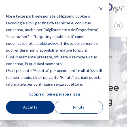
Noi e terze parti selezionate utilizziamo cookie o
tecnologie simili per finalità tecniche e, con il tuo
IT
consenso, anche per "miglioramento dell'esperienza",
"misurazione" e "targeting e pubblicità" come
Bugnion
specificato nella
cookie policy
. Il rifiuto del consenso
può rendere non disponibili le relative funzioni.
The
way
Puoi liberamente prestare, rifiutare o revocare il tuo
HOME
NEWS
NUOVA DIRETTIVA GREEN CLAIMS: REGOLE PIÙ
to
consenso, in qualsiasi momento.
FERREE CONTRO IL GREENWASHING
Usa il pulsante "Accetta" per acconsentire all'utilizzo di
Nuova Direttiva Green
tali tecnologie. Usa il pulsante "Rifiuta" o chiudi questa
informativa per continuare senza accettare.
Claims: regole più ferree
Scopri di più e personalizza
contro il Greenwashing
Accetta
Rifiuta