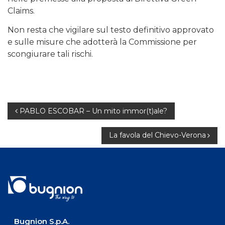
Claims.
Non resta che vigilare sul testo definitivo approvato
e sulle misure che adotterà la Commissione per
scongiurare tali rischi.
Navigazione
PABLO ESCOBAR – Un mito immor(t)ale?
articoli
La favola del Chievo-Verona
Bugnion S.p.A.