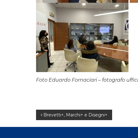
Foto Eduardo Fornaciari – fotografo uffic
Navigazione
Brevetti+, Marchi+ e Disegni+
articoli