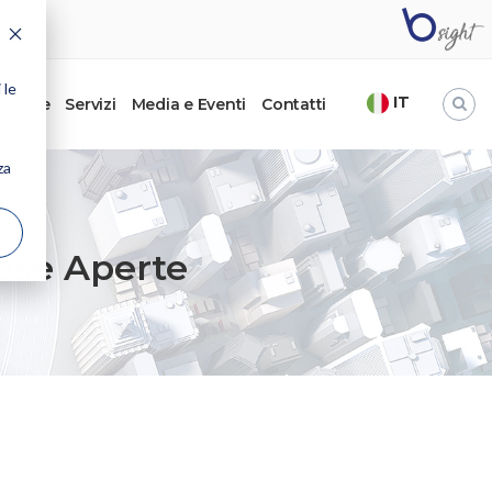
 le
IT
’autore
Servizi
Media e Eventi
Contatti
za
ese Aperte