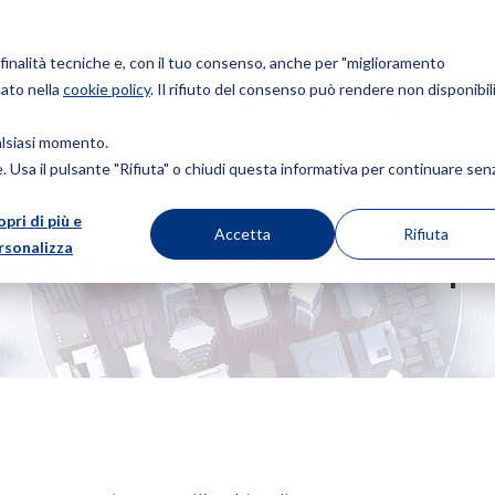
r finalità tecniche e, con il tuo consenso, anche per "miglioramento
cato nella
cookie policy
. Il rifiuto del consenso può rendere non disponibili
Chi siamo
Brevetti
Marchi
Design
Diritto d
ualsiasi momento.
ie. Usa il pulsante "Rifiuta" o chiudi questa informativa per continuare sen
opri di più e
20+2021 – IMPRESE APERTE
Accetta
Rifiuta
rsonalizza
a Cultura 2020+2021 – Impr