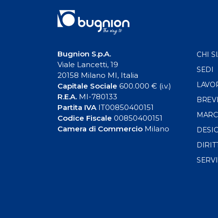
Bugnion S.p.A.
CHI S
Viale Lancetti, 19
SEDI
20158 Milano MI, Italia
LAVO
Capitale Sociale
600.000 € (i.v.)
R.E.A.
MI-780133
BREV
Partita IVA
IT00850400151
MARC
Codice Fiscale
00850400151
Camera di Commercio
Milano
DESI
DIRIT
SERVI