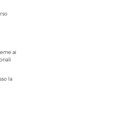
rso
ieme ai
riali
sso la