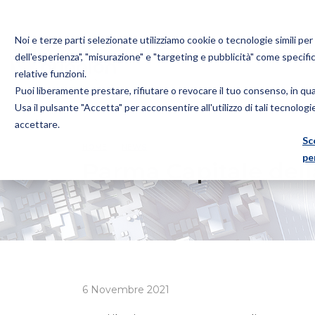
Noi e terze parti selezionate utilizziamo cookie o tecnologie simili pe
dell'esperienza", "misurazione" e "targeting e pubblicità" come specifi
relative funzioni.
Puoi liberamente prestare, rifiutare o revocare il tuo consenso, in q
Bugnion
Usa il pulsante "Accetta" per acconsentire all'utilizzo di tali tecnolog
The
accettare.
way
Sc
HOME
NEWS
PARMA CAPITALE DELLA CULTURA 20
to
pe
Parma Capitale dell
6 Novembre 2021