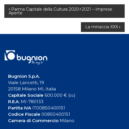
Navigazione
Parma Capitale della Cultura 2020+2021 – Imprese
Aperte
articoli
La minaccia XXX
Bugnion S.p.A.
Viale Lancetti, 19
20158 Milano MI, Italia
Capitale Sociale
600.000 € (i.v.)
R.E.A.
MI-780133
Partita IVA
IT00850400151
Codice Fiscale
00850400151
Camera di Commercio
Milano