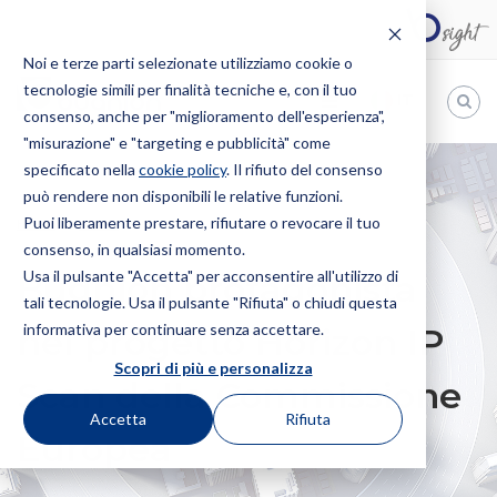
Noi e terze parti selezionate utilizziamo cookie o
tecnologie simili per finalità tecniche e, con il tuo
IT
consenso, anche per "miglioramento dell'esperienza",
"misurazione" e "targeting e pubblicità" come
Bugnion
specificato nella
cookie policy
. Il rifiuto del consenso
può rendere non disponibili le relative funzioni.
The
way
Puoi liberamente prestare, rifiutare o revocare il tuo
HOME
NEWS
BUGNION PROTAGONISTA NEL PROGETTO
to
consenso, in qualsiasi momento.
HORIZON IP SCAN DELLA COMMISSIONE EUROPEA
Usa il pulsante "Accetta" per acconsentire all'utilizzo di
Bugnion protagonista
tali tecnologie. Usa il pulsante "Rifiuta" o chiudi questa
informativa per continuare senza accettare.
nel progetto Horizon IP
Scopri di più e personalizza
Scan della Commissione
Accetta
Rifiuta
Europea