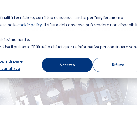
r finalità tecniche e, con il tuo consenso, anche per "miglioramento
cato nella
cookie policy
. Il rifiuto del consenso può rendere non disponibili
Chi siamo
Brevetti
Marchi
Design
Diritto d
ualsiasi momento.
ie. Usa il pulsante "Rifiuta" o chiudi questa informativa per continuare sen
opri di più e
Accetta
Rifiuta
rsonalizza