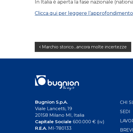
In Italia è aperta la fase nazionale (nationa
Clicca qui per leggere l’approfondimento
Navigazione
Marchio storico…ancora molte incertezze
articoli
Bugnion S.p.A.
CHI S
Viale Lancetti, 19
SEDI
20158 Milano MI, Italia
LAVO
Capitale Sociale
600.000 € (i.v.)
R.E.A.
MI-780133
BREV