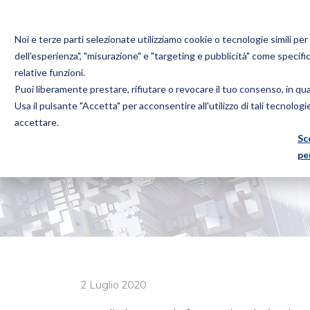
Noi e terze parti selezionate utilizziamo cookie o tecnologie simili pe
dell'esperienza", "misurazione" e "targeting e pubblicità" come specifi
relative funzioni.
Puoi liberamente prestare, rifiutare o revocare il tuo consenso, in q
Bugnion
Usa il pulsante "Accetta" per acconsentire all'utilizzo di tali tecnolog
The
accettare.
way
Sc
HOME
NEWS
PCT
to
pe
PCT
2 Luglio 2020