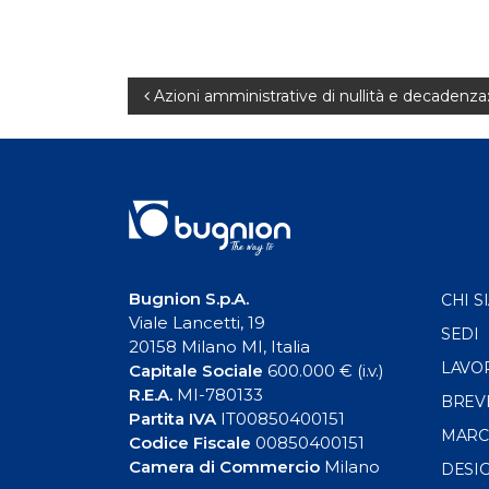
Navigazione
Azioni amministrative di nullità e decadenz
articoli
Bugnion S.p.A.
CHI S
Viale Lancetti, 19
SEDI
20158 Milano MI, Italia
LAVO
Capitale Sociale
600.000 € (i.v.)
R.E.A.
MI-780133
BREV
Partita IVA
IT00850400151
MARC
Codice Fiscale
00850400151
Camera di Commercio
Milano
DESI