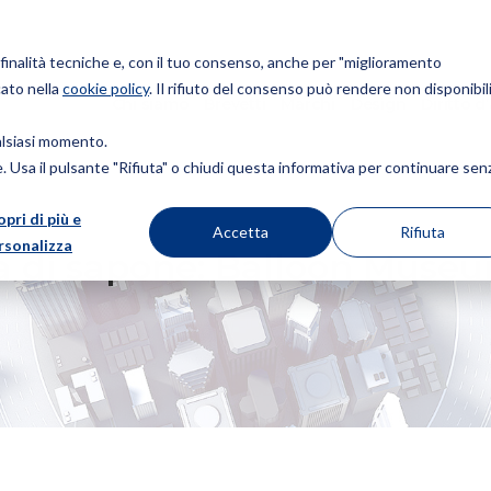
r finalità tecniche e, con il tuo consenso, anche per "miglioramento
cato nella
cookie policy
. Il rifiuto del consenso può rendere non disponibili
Chi siamo
Brevetti
Marchi
Design
Diritto d
ualsiasi momento.
ie. Usa il pulsante "Rifiuta" o chiudi questa informativa per continuare sen
opri di più e
: BALLOON MUSEUM VS BUBBLE WORLD EXPERIENCE
Accetta
Rifiuta
rsonalizza
la di sapone: Balloon Muse