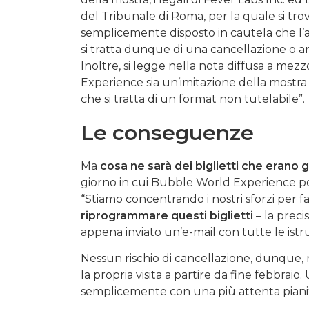
del Tribunale di Roma, per la quale si tro
semplicemente disposto in cautela che l’
si tratta dunque di una cancellazione o a
Inoltre, si legge nella nota diffusa a mez
Experience sia un’imitazione della mostra 
che si tratta di un format non tutelabile”.
Le conseguenze
Ma
cosa ne sarà dei biglietti che erano g
giorno in cui Bubble World Experience pot
“Stiamo concentrando i nostri sforzi per f
riprogrammare questi biglietti
– la preci
appena inviato un’e-mail con tutte le istru
Nessun rischio di cancellazione, dunque, m
la propria visita a partire da fine febbrai
semplicemente con una più attenta pianif