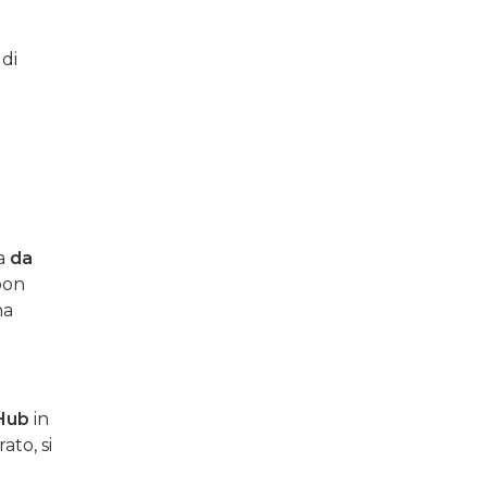
 di
ta
da
loon
na
 Hub
in
ato, si
n