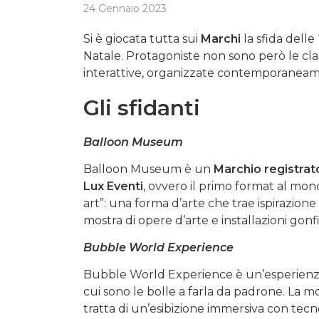
24 Gennaio 2023
Si è giocata tutta sui
Marchi
la sfida delle
Natale. Protagoniste non sono però le cl
interattive, organizzate contemporaneame
Gli sfidanti
Balloon Museum
Balloon Museum è un
Marchio registrat
Lux Eventi
, ovvero il primo format al mond
art”: una forma d’arte che trae ispirazione
mostra di opere d’arte e installazioni gonfia
Bubble World Experience
Bubble World Experience è un’esperien
cui sono le bolle a farla da padrone. La m
tratta di un’esibizione immersiva con tecn