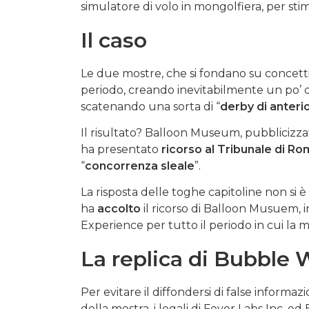
simulatore di volo in mongolfiera, per stimo
Il caso
Le due mostre, che si fondano su concetti 
periodo, creando inevitabilmente un po’ 
scatenando una sorta di “
derby di anterio
Il risultato? Balloon Museum, pubblicizzat
ha presentato
ricorso al Tribunale di R
“
concorrenza sleale
”.
La risposta delle toghe capitoline non si 
ha
accolto
il ricorso di Balloon Musuem, 
Experience per tutto il periodo in cui la
La replica di Bubble 
Per evitare il diffondersi di false informaz
della mostra, i legali di Fever Labs Inc. 