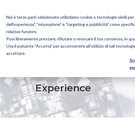
Noi e terze parti selezionate utilizziamo cookie o tecnologie simili pe
dell'esperienza", "misurazione" e "targeting e pubblicità" come specifi
relative funzioni.
Puoi liberamente prestare, rifiutare o revocare il tuo consenso, in q
Bugnion
Usa il pulsante "Accetta" per acconsentire all'utilizzo di tali tecnolog
The
accettare.
way
Sc
HOME
NEWS
PERDERSI IN UNA BOLLA DI SAPONE
to
pe
Perdersi in una bol
Experience