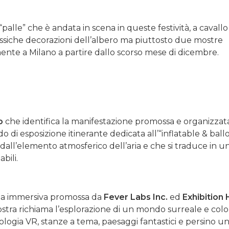
 “palle” che è andata in scena in queste festività, a cavallo
assiche decorazioni dell’albero ma piuttosto due mostre
nte a Milano a partire dallo scorso mese di dicembre.
o
che identifica la manifestazione promossa e organizza
o di esposizione itinerante dedicata all’“inflatable & bal
 dall’elemento atmosferico dell’aria e che si traduce in u
bili.
za immersiva promossa da
Fever Labs Inc.
ed
Exhibition
ostra richiama l’esplorazione di un mondo surreale e color
ologia VR, stanze a tema, paesaggi fantastici e persino u