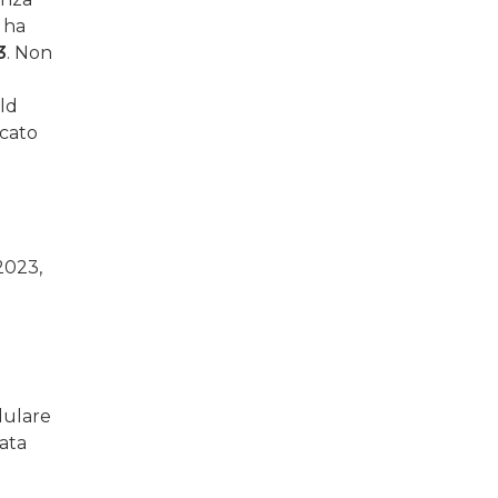
, ha
3
. Non
rld
icato
2023,
dulare
rata