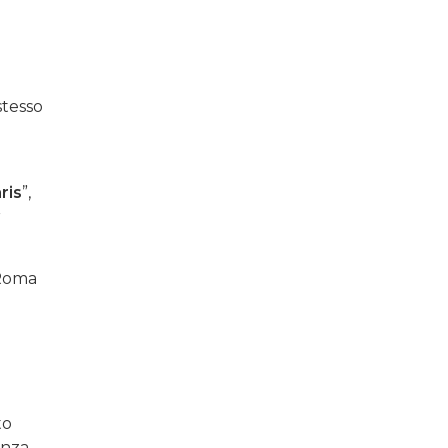
stesso
ris
”,
r
 Roma
to
anza