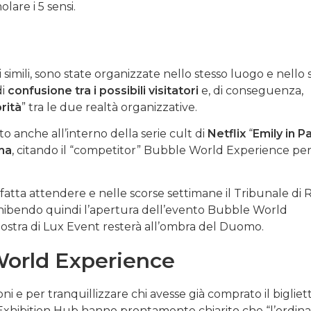
lare i 5 sensi.
simili, sono state organizzate nello stesso luogo e nello 
di
confusione tra i possibili visitatori
e, di conseguenza,
rità
” tra le due realtà organizzative.
o anche all’interno della serie cult di
Netflix
“
Emily in Pa
oma
, citando il “competitor” Bubble World Experience pe
è fatta attendere e nelle scorse settimane il Tribunale di
inibendo quindi l’apertura dell’evento Bubble World
 mostra di Lux Event resterà all’ombra del Duomo.
World
Experience
ioni e per tranquillizzare chi avesse già comprato il bigliet
ed Exhibition Hub hanno prontamente chiarito che “l’ordin