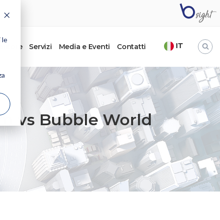
 le
IT
’autore
Servizi
Media e Eventi
Contatti
za
um vs Bubble World