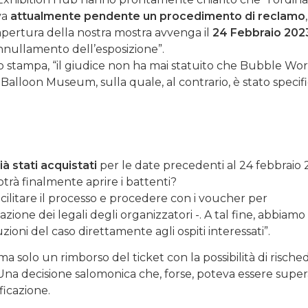
va
attualmente pendente un procedimento di reclamo
apertura della nostra mostra avvenga il
24 Febbraio 202
nnullamento dell’esposizione”.
zo stampa, “il giudice non ha mai statuito che Bubble Wo
Balloon Museum, sulla quale, al contrario, è stato specif
ià stati acquistati
per le date precedenti al 24 febbraio 
rà finalmente aprire i battenti?
acilitare il processo e procedere con i voucher per
sazione dei legali degli organizzatori -. A tal fine, abbiamo
zioni del caso direttamente agli ospiti interessati”.
a solo un rimborso del ticket con la possibilità di rische
o. Una decisione salomonica che, forse, poteva essere supe
icazione.