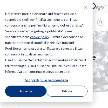
Noi e terze parti selezionate utilizziamo cookie o
tecnologie simili per finalità tecniche e, con il tuo
IT
consenso, anche per "miglioramento dell'esperienza",
"misurazione" e "targeting e pubblicità" come
Bugnion
specificato nella
cookie policy
. Il rifiuto del consenso
può rendere non disponibili le relative funzioni.
The
way
Puoi liberamente prestare, rifiutare o revocare il tuo
HOME
NEWS
PREVENIRE È MEGLIO CHE CURARE
to
consenso, in qualsiasi momento.
Prevenire è meglio che
Usa il pulsante "Accetta" per acconsentire all'utilizzo di
tali tecnologie. Usa il pulsante "Rifiuta" o chiudi questa
curare
informativa per continuare senza accettare.
Scopri di più e personalizza
Accetta
Rifiuta