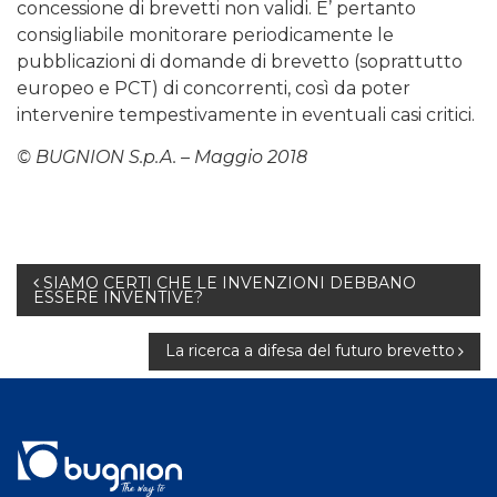
concessione di brevetti non validi. E’ pertanto
consigliabile monitorare periodicamente le
pubblicazioni di domande di brevetto (soprattutto
europeo e PCT) di concorrenti, così da poter
intervenire tempestivamente in eventuali casi critici.
© BUGNION S.p.A. – Maggio 2018
Navigazione
SIAMO CERTI CHE LE INVENZIONI DEBBANO
ESSERE INVENTIVE?
articoli
La ricerca a difesa del futuro brevetto