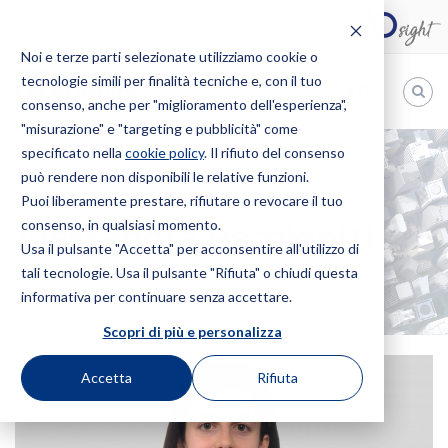
Noi e terze parti selezionate utilizziamo cookie o
tecnologie simili per finalità tecniche e, con il tuo
IT
consenso, anche per "miglioramento dell'esperienza",
"misurazione" e "targeting e pubblicità" come
Bugnion
specificato nella
cookie policy
. Il rifiuto del consenso
può rendere non disponibili le relative funzioni.
The
way
Puoi liberamente prestare, rifiutare o revocare il tuo
HOME
PROFESSIONISTI
ALESSANDRA PERNIGOTTI
to
consenso, in qualsiasi momento.
Alessandra Pernigotti
Usa il pulsante "Accetta" per acconsentire all'utilizzo di
tali tecnologie. Usa il pulsante "Rifiuta" o chiudi questa
informativa per continuare senza accettare.
Scopri di più e personalizza
Accetta
Rifiuta