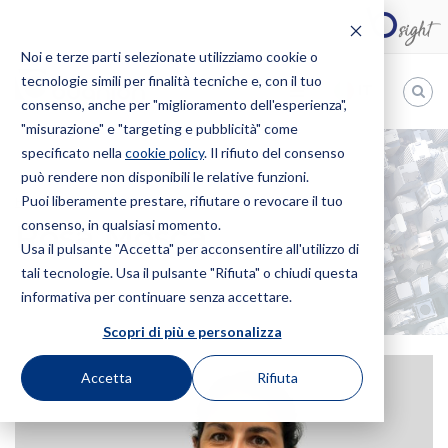
Noi e terze parti selezionate utilizziamo cookie o
tecnologie simili per finalità tecniche e, con il tuo
IT
consenso, anche per "miglioramento dell'esperienza",
"misurazione" e "targeting e pubblicità" come
Bugnion
specificato nella
cookie policy
. Il rifiuto del consenso
può rendere non disponibili le relative funzioni.
The
way
Puoi liberamente prestare, rifiutare o revocare il tuo
HOME
PROFESSIONISTI
ROSA MOSCA
to
consenso, in qualsiasi momento.
Rosa Mosca
Usa il pulsante "Accetta" per acconsentire all'utilizzo di
tali tecnologie. Usa il pulsante "Rifiuta" o chiudi questa
informativa per continuare senza accettare.
Scopri di più e personalizza
Accetta
Rifiuta