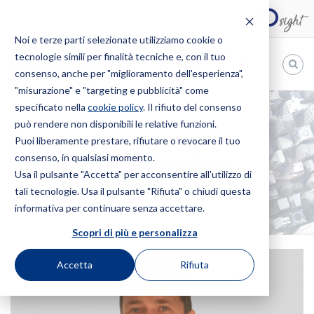
Noi e terze parti selezionate utilizziamo cookie o
tecnologie simili per finalità tecniche e, con il tuo
IT
consenso, anche per "miglioramento dell'esperienza",
"misurazione" e "targeting e pubblicità" come
Bugnion
specificato nella
cookie policy
. Il rifiuto del consenso
può rendere non disponibili le relative funzioni.
The
way
Puoi liberamente prestare, rifiutare o revocare il tuo
HOME
PROFESSIONISTI
SIMONE FABBRICIANI
to
consenso, in qualsiasi momento.
Simone Fabbriciani
Usa il pulsante "Accetta" per acconsentire all'utilizzo di
tali tecnologie. Usa il pulsante "Rifiuta" o chiudi questa
informativa per continuare senza accettare.
Scopri di più e personalizza
Accetta
Rifiuta