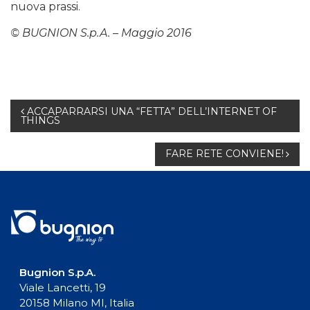
nuova prassi.
© BUGNION S.p.A. – Maggio 2016
Navigazione
ACCAPARRARSI UNA “FETTA” DELL’INTERNET OF
THINGS
articoli
FARE RETE CONVIENE!
Bugnion S.p.A.
Viale Lancetti, 19
20158 Milano MI, Italia