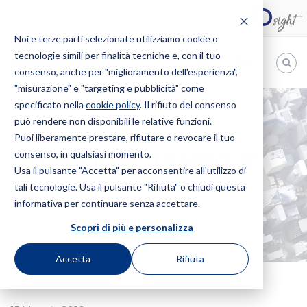
Noi e terze parti selezionate utilizziamo cookie o
tecnologie simili per finalità tecniche e, con il tuo
IT
consenso, anche per "miglioramento dell'esperienza",
"misurazione" e "targeting e pubblicità" come
Bugnion
specificato nella
cookie policy
. Il rifiuto del consenso
può rendere non disponibili le relative funzioni.
The
way
Puoi liberamente prestare, rifiutare o revocare il tuo
HOME
NEWS
QUANDO IL TEMPO E’ DENARO
to
consenso, in qualsiasi momento.
QUANDO IL TEMPO E’
Usa il pulsante "Accetta" per acconsentire all'utilizzo di
tali tecnologie. Usa il pulsante "Rifiuta" o chiudi questa
DENARO
informativa per continuare senza accettare.
Scopri di più e personalizza
Accetta
Rifiuta