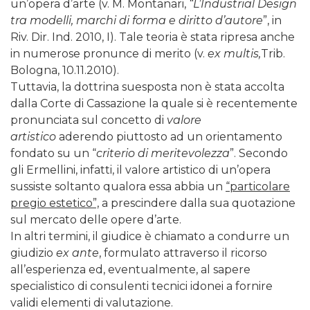
un’opera d’arte (v. M. Montanari,
“L’Industrial Design
tra modelli, marchi di forma e diritto d’autore
”, in
Riv. Dir. Ind. 2010, I). Tale teoria è stata ripresa anche
in numerose pronunce di merito (v.
ex multis,
Trib.
Bologna, 10.11.2010).
Tuttavia, la dottrina suesposta non è stata accolta
dalla Corte di Cassazione la quale si è recentemente
pronunciata sul concetto di
valore
artistico
aderendo piuttosto ad un orientamento
fondato su un “
criterio di meritevolezza
”. Secondo
gli Ermellini, infatti, il valore artistico di un’opera
sussiste soltanto qualora essa abbia un
“particolare
pregio estetico”,
a prescindere dalla sua quotazione
sul mercato delle opere d’arte.
In altri termini, il giudice è chiamato a condurre un
giudizio
ex ante
, formulato attraverso il ricorso
all’esperienza ed, eventualmente, al sapere
specialistico di consulenti tecnici idonei a fornire
validi elementi di valutazione.