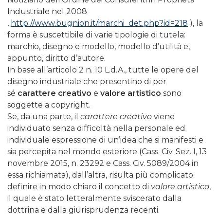
Industriale nel 2008
,
http://www.bugnion.it/marchi_det.php?id=218
), la
forma è suscettibile di varie tipologie di tutela:
marchio, disegno e modello, modello d’utilità e,
appunto, diritto d’autore.
In base all’articolo 2 n. 10 L.d.A., tutte le opere del
disegno industriale che presentino di per
sé
carattere creativo
e
valore artistico
sono
soggette a copyright.
Se, da una parte, il
carattere creativo
viene
individuato senza difficoltà nella personale ed
individuale espressione di un’idea che si manifesti e
sia percepita nel mondo esteriore (Cass. Civ. Sez. I, 13
novembre 2015, n. 23292 e Cass. Civ. 5089/2004 in
essa richiamata), dall’altra, risulta più complicato
definire in modo chiaro il concetto di
valore artistico
,
il quale è stato letteralmente sviscerato dalla
dottrina e dalla giurisprudenza recenti.