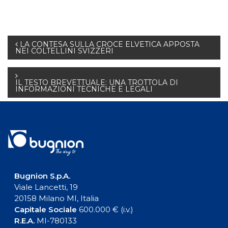
Navigazione
LA CONTESA SULLA CROCE ELVETICA APPOSTA
NEI COLTELLINI SVIZZERI
articoli
IL TESTO BREVETTUALE: UNA TROTTOLA DI
INFORMAZIONI TECNICHE E LEGALI
Bugnion S.p.A.
Viale Lancetti, 19
20158 Milano MI, Italia
Capitale Sociale
600.000 € (i.v.)
R.E.A.
MI-780133