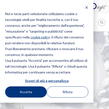
Noi e terze parti selezionate utilizziamo cookie o
tecnologie simili per finalità tecniche e, con il tuo
IT
consenso, anche per "miglioramento dell'esperienza",
"misurazione" e "targeting e pubblicità" come
Bugnion
specificato nella
cookie policy
. Il rifiuto del consenso
può rendere non disponibili le relative funzioni.
The
way
Puoi liberamente prestare, rifiutare o revocare il tuo
HOME
NEWS
SCALDATE I MOTORI… ARRIVA LA VESPA
to
consenso, in qualsiasi momento.
“D’AUTORE”!
Usa il pulsante "Accetta" per acconsentire all'utilizzo di
SCALDATE I MOTORI…
tali tecnologie. Usa il pulsante "Rifiuta" o chiudi questa
informativa per continuare senza accettare.
ARRIVA LA VESPA
Scopri di più e personalizza
“D’AUTORE”!
Accetta
Rifiuta