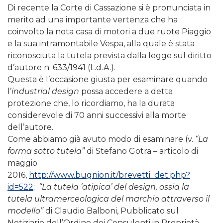
Di recente la Corte di Cassazione si è pronunciata in
merito ad una importante vertenza che ha
coinvolto la nota casa di motori a due ruote Piaggio
e la sua intramontabile Vespa, alla quale è stata
riconosciuta la tutela prevista dalla legge sul diritto
d’autore n. 633/1941 (L.d.A.).
Questa è l’occasione giusta per esaminare quando
l’
industrial design
possa accedere a detta
protezione che, lo ricordiamo, ha la durata
considerevole di 70 anni successivi alla morte
dell’autore.
Come abbiamo già avuto modo di esaminare (v.
“La
forma sotto tutela”
di Stefano Gotra – articolo di
maggio
2016,
http://www.bugnion.it/brevetti_det.php?
id=522
;
“La tutela ‘atipica’ del design, ossia la
tutela ultramerceologica del marchio attraverso il
modello”
di Claudio Balboni, Pubblicato sul
Notiziario dell’Ordine dei Consulenti in Proprietà