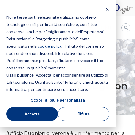
Noi e terze parti selezionate utilizziamo cookie o
tecnologie simili per finalità tecniche e, con il tuo
IT
consenso, anche per "miglioramento dell'esperienza",
"misurazione" e "targeting e pubblicità" come
Bugnion
specificato nella
cookie policy
. Il rifiuto del consenso
può rendere non disponibili le relative funzioni.
The
way
Puoi liberamente prestare, rifiutare o revocare il tuo
HOME
SEDI
VERONA
to
consenso, in qualsiasi momento.
Marchi e Brevetti a
Usa il pulsante "Accetta" per acconsentire all'utilizzo di
tali tecnologie. Usa il pulsante "Rifiuta" o chiudi questa
Verona – Ufficio Bugnion
informativa per continuare senza accettare.
Scopri di più e personalizza
Accetta
Rifiuta
L’ufficio Bugnion di Verona è un riferimento per la