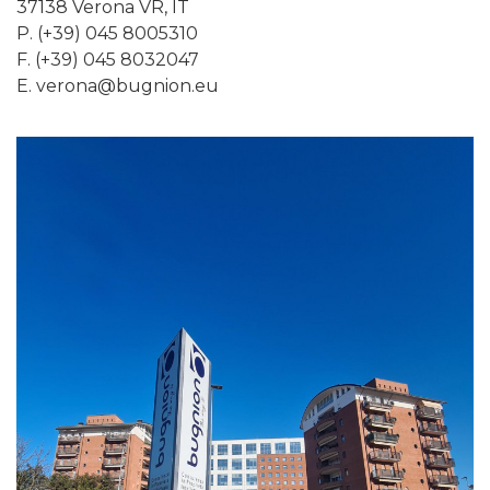
37138 Verona VR, IT
P. (+39) 045 8005310
F. (+39) 045 8032047
E.
verona@bugnion.eu