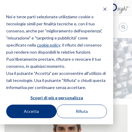
Noi e terze parti selezionate utilizziamo cookie o
tecnologie simili per finalità tecniche e, con il tuo
IT
consenso, anche per "miglioramento dell'esperienza",
"misurazione" e "targeting e pubblicità" come
Bugnion
specificato nella
cookie policy
. Il rifiuto del consenso
può rendere non disponibili le relative funzioni.
The
way
Puoi liberamente prestare, rifiutare o revocare il tuo
HOME
PROFESSIONISTI
MARCO LISSANDRINI
to
consenso, in qualsiasi momento.
Marco Lissandrini
Usa il pulsante "Accetta" per acconsentire all'utilizzo di
tali tecnologie. Usa il pulsante "Rifiuta" o chiudi questa
informativa per continuare senza accettare.
Scopri di più e personalizza
Accetta
Rifiuta