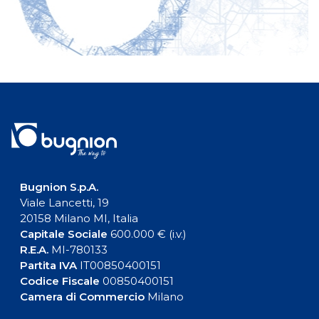
Bugnion S.p.A.
Viale Lancetti, 19
20158 Milano MI, Italia
Capitale Sociale
600.000 € (i.v.)
R.E.A.
MI-780133
Partita IVA
IT00850400151
Codice Fiscale
00850400151
Camera di Commercio
Milano