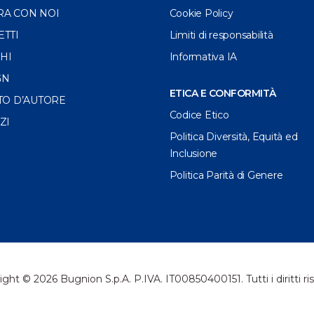
RA CON NOI
Cookie Policy
ETTI
Limiti di responsabilità
HI
Informativa IA
GN
ETICA E CONFORMITÀ
TO D’AUTORE
Codice Etico
ZI
Politica Diversità, Equità ed
Inclusione
Politica Parità di Genere
ght © 2026 Bugnion S.p.A. P.IVA. IT00850400151. Tutti i diritti ris