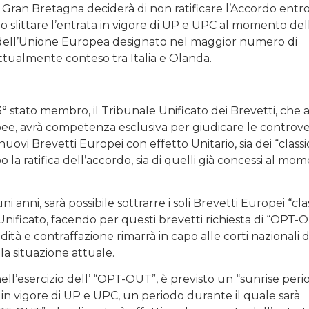
a Gran Bretagna deciderà di non ratificare l’Accordo entro
 slittare l’entrata in vigore di UP e UPC al momento del
o dell’Unione Europea designato nel maggior numero di
tualmente conteso tra Italia e Olanda.
° stato membro, il Tribunale Unificato dei Brevetti, che 
ropee, avrà competenza esclusiva per giudicare le controve
 nuovi Brevetti Europei con effetto Unitario, sia dei “classic
o la ratifica dell’accordo, sia di quelli già concessi al mo
i anni, sarà possibile sottrarre i soli Brevetti Europei “clas
nificato, facendo per questi brevetti richiesta di “OPT-O
ità e contraffazione rimarrà in capo alle corti nazionali d
la situazione attuale.
 nell’esercizio dell’ “OPT-OUT”, è previsto un “sunrise perio
 in vigore di UP e UPC, un periodo durante il quale sarà