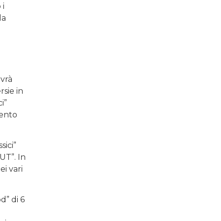
 i
la
avrà
rsie in
i”
mento
sici”
UT”. In
ei vari
d” di 6