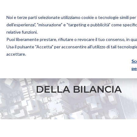
Noi e terze parti selezionate utilizziamo cookie o tecnologie simili pe
dell'esperienza", "misurazione" e "targeting e pubblicità" come specifi
relative funzioni.
Puoi liberamente prestare, rifiutare o revocare il tuo consenso, in q
Bugnion
Usa il pulsante "Accetta" per acconsentire all'utilizzo di tali tecnolog
The
accettare.
way
Sc
HOME
NEWS
UP E UPC: DOPO IL BREXIT L’ITALIA
to
pe
UP E UPC: DOPO IL
DELLA BILANCIA