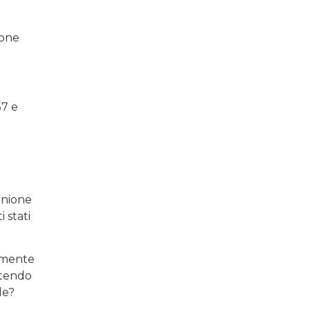
ione
57 e
Unione
 stati
camente
ttendo
le?