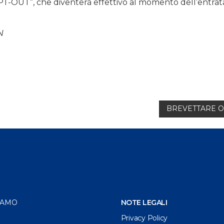
PT-OUT”, che diventerà effettivo al momento dell’entrata
N
BREVETTARE O
IAMO
NOTE LEGALI
Privacy Policy