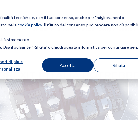
r finalità tecniche e, con il tuo consenso, anche per "miglioramento
cato nella
cookie policy
. Il rifiuto del consenso può rendere non disponibili
Chi siamo
Brevetti
Marchi
Design
Diritto d
ualsiasi momento.
ie. Usa il pulsante "Rifiuta" o chiudi questa informativa per continuare sen
opri di più e
 POTREBBE ESSERE L’AGO DELLA BILANCIA
Accetta
Rifiuta
rsonalizza
 BREXIT L’ITALIA POTREBB