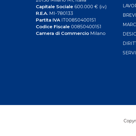
LAVO
Capitale Sociale
600.000 € (i.v.)
R.E.A.
MI-780133
BREV
Partita IVA
IT00850400151
MARC
Codice Fiscale
00850400151
Camera di Commercio
Milano
DESI
DIRIT
SERVI
Copyri