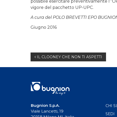
possibile esercitare preventivamente l’“O
vigore del pacchetto UP-UPC.
A cura del POLO BREVETTI EPO BUGNIO
Giugno 2016
Navigazione
IL CLOONEY CHE NON TI ASPETTI
articoli
Bugnion S.p.A.
CHI S
Viale Lancetti, 19
SEDI
20158 Milano MI, Italia