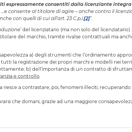
miti espressamente consentiti dalla licenziante integra 
…e consente al titolare di agire – anche contro il licenzi
he con quelli di cui all’art. 23 C.p.i.
[2]
”.
oduzione
’ del licenziatario (ma non solo del licenziatario
titolare del marchio, tramite rivalse contrattuali ma anc
apevolezza a) degli strumenti che l’ordinamento appro
utti la registrazione dei propri marchi e modelli nei terri
irettamente; b) dell’importanza di un contratto di sfrutt
anzia e controllo
.
iesce a contrastare, poi, fenomeni illeciti, recuperando
gurarsi che domani, grazie ad una maggiore consapevolez