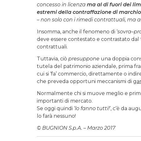
concesso in licenza
ma al di fuori dei li
estremi della contraffazione di marchio
– non solo con i rimedi contrattuali, ma anc
Insomma, anche il fenomeno di ‘
sovra
–
pr
deve essere contestato e contrastato dal 
contrattuali.
Tuttavia, ciò
presuppone
una doppia cons
tutela del patrimonio aziendale, prima fra t
cui si ‘fa’ commercio, direttamente o ind
che preveda opportuni meccanismi di
gar
Normalmente chi si muove meglio e prima r
importanti di mercato.
Se oggi quindi ‘
lo fanno tutti!
’, c’è da au
lo farà nessuno!
© BUGNION S.p.A. – Marzo 2017