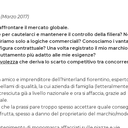
 (Marzo 2017)
 affrontare il mercato globale.
er cautelarci e mantenere il controllo della filiera? N
ispiriamo solo a logiche commerciali? Conosciamo i vant
figura contrattuale? Una volta registrato il mio marchio
sfruttamento più adatto alle mie esigenze?
volezza
che deriva lo scarto competitivo tra concorren
amico e imprenditore dell’hinterland fiorentino, espert
ellami di qualità, la cui azienda di famiglia (letteralmente
sciuta già a livello nazionale e ora si affaccia, grazie ad
ale.
 che la prassi pare troppo spesso accettare quale cons
e sfrutta, spesso a danno del proprietario del marchio/mode
antenimento di monomarca affacciati sulle piazze e vie