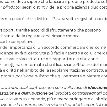
sì come deve sapere che lanciare il proprio prodotto sul
er
blindato
i segni distintivi della propria azienda può cost
ferma poco è che i diritti di I.P., una volta registrati, non
 rapporti, tramite accordi di sfruttamento che possono
 il senso della registrazione rimane
monco
.
carto competitivo.
ende l’importanza di un accordo commerciale che, come
igenze, avrà di certo vita più facile rispetto a colui che i
di le varie sfaccettature dei rapporti di distribuzione.
Milano
[1]
ha confermato che il licenziante/titolare del ma
à e diritti nell’ambito della regolamentazione contrattua
e propria
posizione di forza
che gli permette di vietare c
 … attribuito…il controllo non solo della fase di
ideazione
zazione e distribuzione
dei prodotti contrassegnati da
llo
’ risolversi in una serie, più o meno, stringente di obbli
uzione e la commercializzazione di prodotti recanti il m