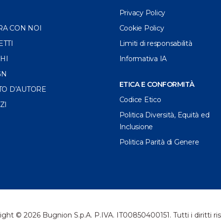
Privacy Policy
RA CON NOI
Cookie Policy
ETTI
Limiti di responsabilità
HI
Informativa IA
GN
ETICA E CONFORMITÀ
TO D’AUTORE
Codice Etico
ZI
Politica Diversità, Equità ed
Inclusione
Politica Parità di Genere
ght © 2026 Bugnion S.p.A. P.IVA. IT00850400151. Tutti i diritti ris