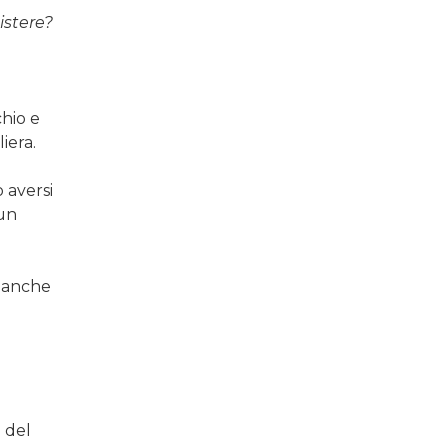
istere?
chio e
iera.
e
 aversi
 un
a anche
e
del