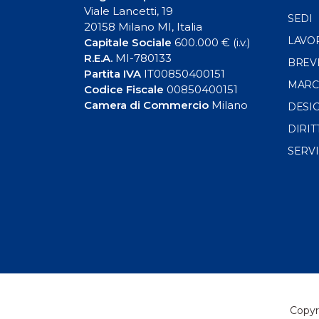
Viale Lancetti, 19
SEDI
20158 Milano MI, Italia
LAVO
Capitale Sociale
600.000 € (i.v.)
R.E.A.
MI-780133
BREV
Partita IVA
IT00850400151
MARC
Codice Fiscale
00850400151
Camera di Commercio
Milano
DESI
DIRIT
SERVI
Copyri