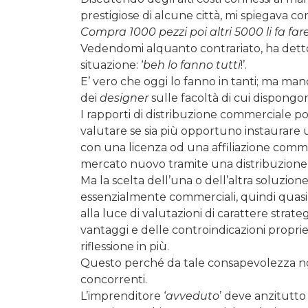
prestigiose di alcune città, mi spiegava c
Compra 1000 pezzi poi altri 5000 li fa fare
Vedendomi alquanto contrariato, ha detto
situazione: ‘
beh lo fanno tutti
!’.
E’ vero che oggi lo fanno in tanti; ma man
dei
designer
sulle facoltà di cui dispongo
I rapporti di distribuzione commerciale po
valutare se sia più opportuno instaurare
con una licenza od una affiliazione comme
mercato nuovo tramite una distribuzione 
Ma la scelta dell’una o dell’altra soluzio
essenzialmente commerciali, quindi quasi 
alla luce di valutazioni di carattere strate
vantaggi e delle controindicazioni propri
riflessione in più.
Questo perché da tale consapevolezza no
concorrenti.
L’imprenditore ‘
avveduto
’ deve anzitutt