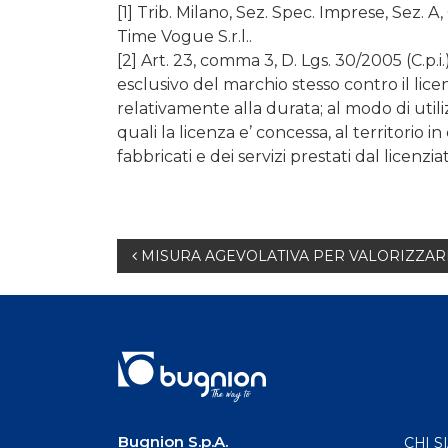
[1] Trib. Milano, Sez. Spec. Imprese, Sez. A,
Time Vogue S.r.l..
[2] Art. 23, comma 3, D. Lgs. 30/2005 (C.p.i.)
esclusivo del marchio stesso contro il licen
relativamente alla durata; al modo di utili
quali la licenza e’ concessa, al territorio i
fabbricati e dei servizi prestati dal licenziat
Navigazione
MISURA AGEVOLATIVA PER VALORIZZARE
articoli
Bugnion S.p.A.
CHI S