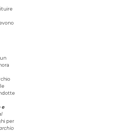
ituire
 devono
 un
gnora
rchio
le
ondotte
 e
l
ghi per
archio