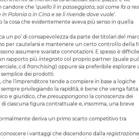
on candore che ‘
quello lì in passeggiata, sai come fa a res
 in Polonia o in Cina e se li rivende dove vuole
’.
 la cosa che evidentemente aveva più senso in quella
ca un po’ di consapevolezza da parte dei titolari del mar
no per cautelarsi e mantenere un certo controllo della fil
ssono assumere svariate connotazioni. E spesso è difficil
 un rapporto più
integrato
col proprio partner (quale può
rciale, c.d
franchising
) oppure sia preferibile esplorare
semplice dei prodotti.
ne, che l’imprenditore tende a compiere in base a logiche
sempre privilegiando la rapidità, è bene che venga fatt
gico e giuridico, che
presuppongono
la conoscenza dei
e di ciascuna figura contrattuale e, insomma, una breve
rmalmente deriva un primo scarto competitivo tra
o conoscere i vantaggi che discendono dalla
registrazion