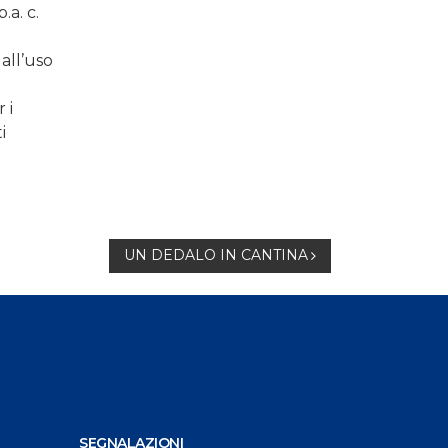
.a. c.
 all’uso
 i
i
UN DEDALO IN CANTINA
SEGNALAZIONI