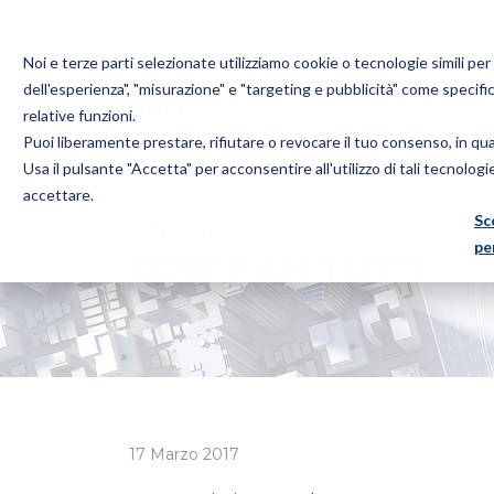
Noi e terze parti selezionate utilizziamo cookie o tecnologie simili pe
dell'esperienza", "misurazione" e "targeting e pubblicità" come specifi
relative funzioni.
Puoi liberamente prestare, rifiutare o revocare il tuo consenso, in q
Bugnion
Usa il pulsante "Accetta" per acconsentire all'utilizzo di tali tecnolog
The
accettare.
way
Sc
HOME
NEWS
COSI’ FAN TUTTI
to
pe
COSI’ FAN TUTTI
17 Marzo 2017