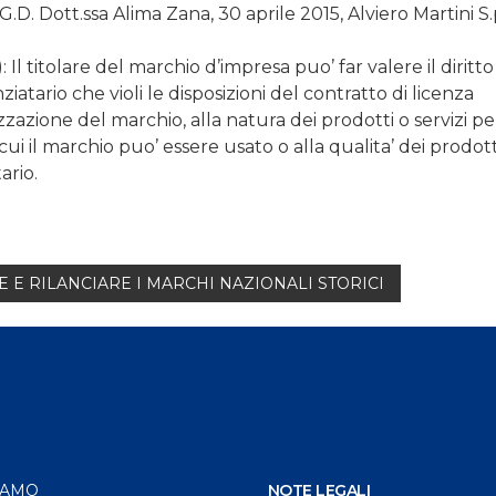
 G.D. Dott.ssa Alima Zana, 30 aprile 2015, Alviero Martini S.p
: Il titolare del marchio d’impresa puo’ far valere il diritto
ziatario che violi le disposizioni del contratto di licenza
zzazione del marchio, alla natura dei prodotti o servizi per
n cui il marchio puo’ essere usato o alla qualita’ dei prodott
ario.
 E RILANCIARE I MARCHI NAZIONALI STORICI
IAMO
NOTE LEGALI