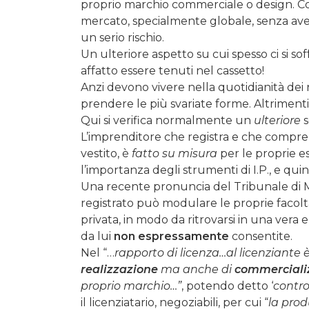
proprio marchio commerciale o design. Co
mercato, specialmente globale, senza av
un serio rischio.
Un ulteriore aspetto su cui spesso ci si sof
affatto essere tenuti nel cassetto!
Anzi devono vivere nella quotidianità dei
prendere le più svariate forme. Altrimenti
Qui si verifica normalmente un
ulteriore
s
L’imprenditore che registra e che compr
vestito, è
fatto su misura
per le proprie es
l’importanza degli strumenti di I.P., e quin
Una recente pronuncia del Tribunale di 
registrato può modulare le proprie facolt
privata, in modo da ritrovarsi in una vera 
da lui
non espressamente
consentite.
Nel “…
rapporto di licenza…al licenziante è
realizzazione
ma anche di
commercializ
proprio marchio…”
, potendo detto ‘
contro
il licenziatario, negoziabili, per cui “
la prod