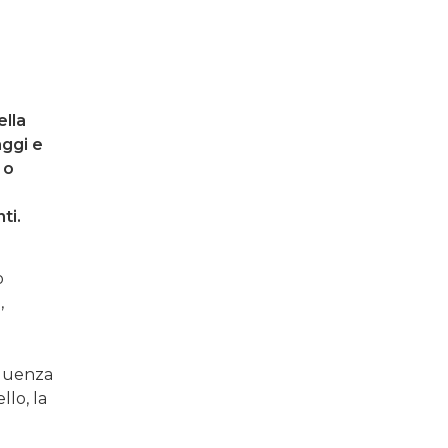
ella
aggi e
 o
ti.
o
,
eguenza
llo, la