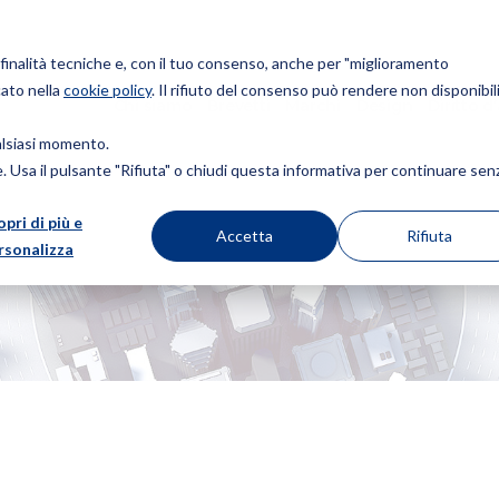
r finalità tecniche e, con il tuo consenso, anche per "miglioramento
cato nella
cookie policy
. Il rifiuto del consenso può rendere non disponibili
Chi siamo
Brevetti
Marchi
Design
Diritto d
ualsiasi momento.
ie. Usa il pulsante "Rifiuta" o chiudi questa informativa per continuare sen
opri di più e
Accetta
Rifiuta
rsonalizza