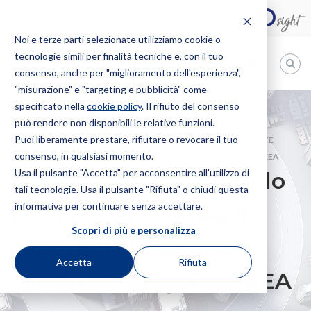
Noi e terze parti selezionate utilizziamo cookie o
tecnologie simili per finalità tecniche e, con il tuo
IT
consenso, anche per "miglioramento dell'esperienza",
"misurazione" e "targeting e pubblicità" come
Bugnion
specificato nella
cookie policy
. Il rifiuto del consenso
può rendere non disponibili le relative funzioni.
The
way
Puoi liberamente prestare, rifiutare o revocare il tuo
HOME
NEWS
DIRITTO D’AUTORE: QUANDO DAVIDE BATTE
to
consenso, in qualsiasi momento.
GOLIA. IL CASO DELL’ILLUSTRATRICE CRISTINA CATI CONTRO IKEA
Usa il pulsante "Accetta" per acconsentire all'utilizzo di
Diritto d’autore: quando
tali tecnologie. Usa il pulsante "Rifiuta" o chiudi questa
informativa per continuare senza accettare.
Davide batte Golia. Il
Scopri di più e personalizza
caso dell’illustratrice
Accetta
Rifiuta
Cristina Cati contro IKEA