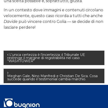
una scelta possibile e, soprattutto, giusta.
In un contesto dove immagini e contenuti circolano
velocemente, questo caso ricorda a tutti che anche
Davide
può vincere contro Golia — se decide di non
lasciare perdere!
Navigazione
L’unica certezza è l’incertezza: il Tribunale UE
restringe il margine di registrabilità nel caso
“WASHTOWER”
articoli
Meghan Gale, Nino Manfredi e Christian De Sica. Cosa
succede quando il testimonial cambia marchio.