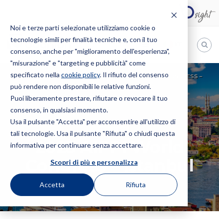
Noi e terze parti selezionate utilizziamo cookie o
tecnologie simili per finalità tecniche e, con il tuo
IT
consenso, anche per "miglioramento dell'esperienza",
"misurazione" e "targeting e pubblicità" come
Bugnion
specificato nella
cookie policy
. Il rifiuto del consenso
HOME
EVENTI
CONVEGNO
2023 AIPPI WORLD CONGRESS –
può rendere non disponibili le relative funzioni.
The
ISTANBUL
way
Puoi liberamente prestare, rifiutare o revocare il tuo
to
consenso, in qualsiasi momento.
Usa il pulsante "Accetta" per acconsentire all'utilizzo di
CONVEGNO
tali tecnologie. Usa il pulsante "Rifiuta" o chiudi questa
2023 AIPPI World
informativa per continuare senza accettare.
Congress – Istanbul
Scopri di più e personalizza
Accetta
Rifiuta