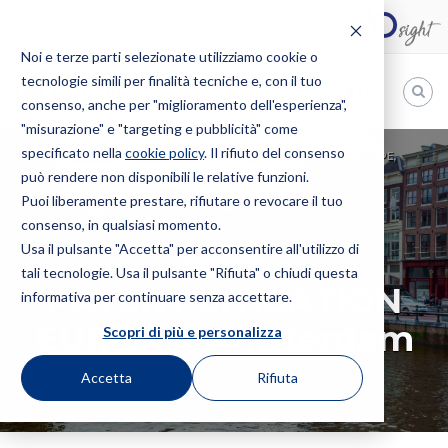
Noi e terze parti selezionate utilizziamo cookie o
tecnologie simili per finalità tecniche e, con il tuo
IT
consenso, anche per "miglioramento dell'esperienza",
"misurazione" e "targeting e pubblicità" come
Bugnion
specificato nella
cookie policy
. Il rifiuto del consenso
HOME
EVENTI
CONVEGNO
PATENT LITIGATION EUROPE,
può rendere non disponibili le relative funzioni.
The
AMSTERDAM
way
Puoi liberamente prestare, rifiutare o revocare il tuo
to
consenso, in qualsiasi momento.
Usa il pulsante "Accetta" per acconsentire all'utilizzo di
CONVEGNO
tali tecnologie. Usa il pulsante "Rifiuta" o chiudi questa
PATENT LITIGATION
informativa per continuare senza accettare.
EUROPE, Amsterdam
Scopri di più e personalizza
Accetta
Rifiuta