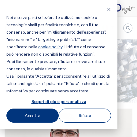
Noi e terze parti selezionate utilizziamo cookie o
tecnologie simili per finalità tecniche e, con il tuo
IT
consenso, anche per "miglioramento dell'esperienza",
"misurazione" e "targeting e pubblicità" come
Bugnion
specificato nella
cookie policy
. Il rifiuto del consenso
può rendere non disponibili le relative funzioni.
The
way
Puoi liberamente prestare, rifiutare o revocare il tuo
HOME
PROFESSIONISTI
ANDREA DELBARBA
to
consenso, in qualsiasi momento.
Andrea Delbarba
Usa il pulsante "Accetta" per acconsentire all'utilizzo di
tali tecnologie. Usa il pulsante "Rifiuta" o chiudi questa
informativa per continuare senza accettare.
Scopri di più e personalizza
Accetta
Rifiuta