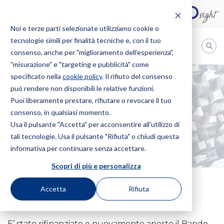
Noi e terze parti selezionate utilizziamo cookie o
tecnologie simili per finalità tecniche e, con il tuo
IT
consenso, anche per "miglioramento dell'esperienza",
"misurazione" e "targeting e pubblicità" come
Bugnion
specificato nella
cookie policy
. Il rifiuto del consenso
può rendere non disponibili le relative funzioni.
The
way
Puoi liberamente prestare, rifiutare o revocare il tuo
HOME
NEWS
FONDO PER LE PMI 2023
to
consenso, in qualsiasi momento.
Fondo per le PMI 2023
Usa il pulsante "Accetta" per acconsentire all'utilizzo di
tali tecnologie. Usa il pulsante "Rifiuta" o chiudi questa
informativa per continuare senza accettare.
Scopri di più e personalizza
Accetta
Rifiuta
16 Febbraio 2023
E’ stato rifinanziato e nuovamente aperto il Bando