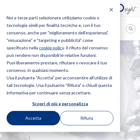
Noi e terze parti selezionate utilizziamo cookie o
tecnologie simili per finalità tecniche e, con il tuo
IT
consenso, anche per "miglioramento dell'esperienza",
"misurazione" e "targeting e pubblicità" come
Bugnion
specificato nella
cookie policy
. Il rifiuto del consenso
può rendere non disponibili le relative funzioni.
The
way
Puoi liberamente prestare, rifiutare o revocare il tuo
HOME
NEWS
H&M VS YVES SAINT LAURENT: IMPOSSIBILE
to
consenso, in qualsiasi momento.
CONFONDERSI
Usa il pulsante "Accetta" per acconsentire all'utilizzo di
H&M vs YVES SAINT
tali tecnologie. Usa il pulsante "Rifiuta" o chiudi questa
informativa per continuare senza accettare.
LAURENT: impossibile
Scopri di più e personalizza
confondersi
Accetta
Rifiuta