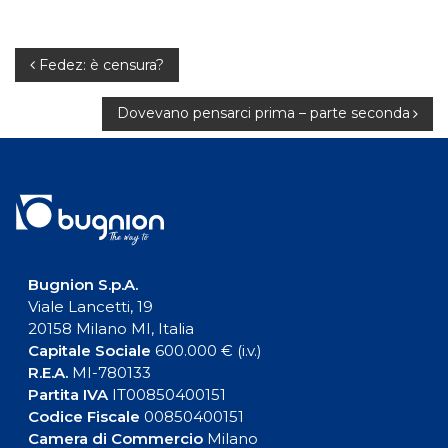
Navigazione
Fedez: è censura?
articoli
Dovevano pensarci prima – parte seconda
Bugnion S.p.A.
Viale Lancetti, 19
20158 Milano MI, Italia
Capitale Sociale
600.000 € (i.v.)
R.E.A.
MI-780133
Partita IVA
IT00850400151
Codice Fiscale
00850400151
Camera di Commercio
Milano