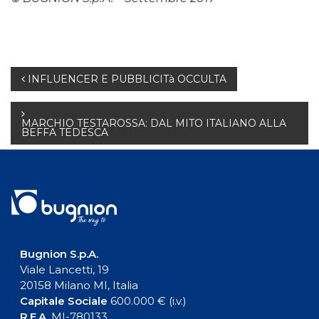
Navigazione
INFLUENCER E PUBBLICITà OCCULTA
articoli
MARCHIO TESTAROSSA: DAL MITO ITALIANO ALLA
BEFFA TEDESCA
Bugnion S.p.A.
Viale Lancetti, 19
20158 Milano MI, Italia
Capitale Sociale
600.000 € (i.v.)
R.E.A.
MI-780133