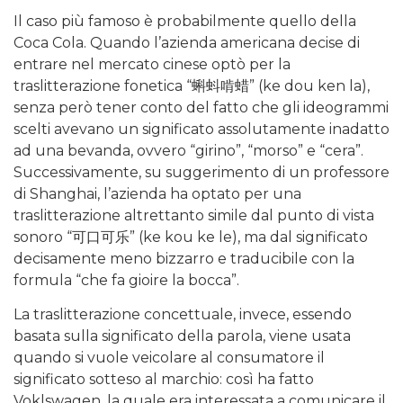
Il caso più famoso è probabilmente quello della
Coca Cola. Quando l’azienda americana decise di
entrare nel mercato cinese optò per la
traslitterazione fonetica “蝌蚪啃蜡” (ke dou ken la),
senza però tener conto del fatto che gli ideogrammi
scelti avevano un significato assolutamente inadatto
ad una bevanda, ovvero “girino”, “morso” e “cera”.
Successivamente, su suggerimento di un professore
di Shanghai, l’azienda ha optato per una
traslitterazione altrettanto simile dal punto di vista
sonoro “可口可乐” (ke kou ke le), ma dal significato
decisamente meno bizzarro e traducibile con la
formula “che fa gioire la bocca”.
La traslitterazione concettuale, invece, essendo
basata sulla significato della parola, viene usata
quando si vuole veicolare al consumatore il
significato sotteso al marchio: così ha fatto
Voklswagen, la quale era interessata a comunicare il