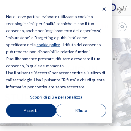
Noi e terze parti selezionate utilizziamo cookie o
tecnologie simili per finalità tecniche e, con il tuo
IT
consenso, anche per "miglioramento dell'esperienza",
"misurazione" e "targeting e pubblicità" come
Bugnion
specificato nella
cookie policy
. Il rifiuto del consenso
può rendere non disponibili le relative funzioni.
The
way
Puoi liberamente prestare, rifiutare o revocare il tuo
HOME
NEWS
IL MIO MARCHIO IN CINA. PENSIERO STUPENDO.
to
consenso, in qualsiasi momento.
IL MIO MARCHIO IN
Usa il pulsante "Accetta" per acconsentire all'utilizzo di
tali tecnologie. Usa il pulsante "Rifiuta" o chiudi questa
CINA. PENSIERO
informativa per continuare senza accettare.
STUPENDO.
Scopri di più e personalizza
Accetta
Rifiuta