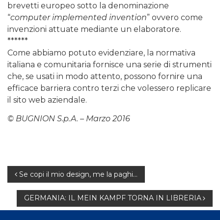
brevetti europeo sotto la denominazione
“
computer implemented invention
” ovvero come
invenzioni attuate mediante un elaboratore.
******
Come abbiamo potuto evidenziare, la normativa
italiana e comunitaria fornisce una serie di strumenti
che, se usati in modo attento, possono fornire una
efficace barriera contro terzi che volessero replicare
il sito web aziendale.
© BUGNION S.p.A. – Marzo 2016
Navigazione
Se copi il mio design, me la paghi…
articoli
GERMANIA: IL MEIN KAMPF TORNA IN LIBRERIA