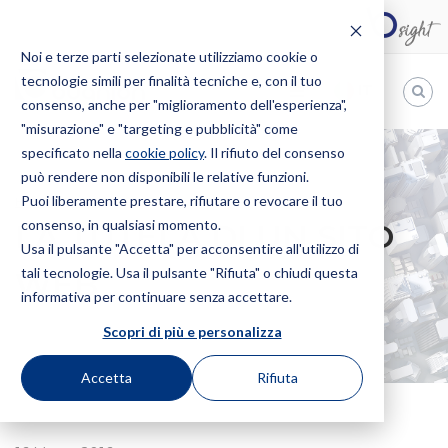
Noi e terze parti selezionate utilizziamo cookie o
tecnologie simili per finalità tecniche e, con il tuo
IT
consenso, anche per "miglioramento dell'esperienza",
"misurazione" e "targeting e pubblicità" come
Bugnion
specificato nella
cookie policy
. Il rifiuto del consenso
può rendere non disponibili le relative funzioni.
The
way
Puoi liberamente prestare, rifiutare o revocare il tuo
HOME
NEWS
LA TUTELA DI UN SITO WEB
to
consenso, in qualsiasi momento.
LA TUTELA DI UN SITO
Usa il pulsante "Accetta" per acconsentire all'utilizzo di
tali tecnologie. Usa il pulsante "Rifiuta" o chiudi questa
WEB
informativa per continuare senza accettare.
Scopri di più e personalizza
Accetta
Rifiuta