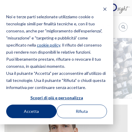
Noi e terze parti selezionate utilizziamo cookie o
tecnologie simili per finalità tecniche e, con il tuo
IT
consenso, anche per "miglioramento dell'esperienza",
"misurazione" e "targeting e pubblicità" come
Bugnion
specificato nella
cookie policy
. Il rifiuto del consenso
può rendere non disponibili le relative funzioni.
The
way
Puoi liberamente prestare, rifiutare o revocare il tuo
HOME
PROFESSIONISTI
SIMONE MILLI
to
consenso, in qualsiasi momento.
Simone Milli
Usa il pulsante "Accetta" per acconsentire all'utilizzo di
tali tecnologie. Usa il pulsante "Rifiuta" o chiudi questa
informativa per continuare senza accettare.
Scopri di più e personalizza
Accetta
Rifiuta