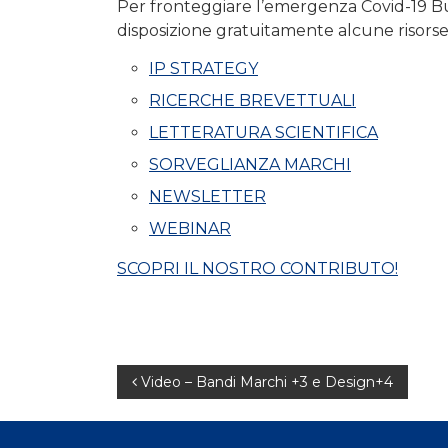
Per fronteggiare l’emergenza Covid-19 Bug
disposizione gratuitamente alcune risorse
IP STRATEGY
RICERCHE BREVETTUALI
LETTERATURA SCIENTIFICA
SORVEGLIANZA MARCHI
NEWSLETTER
WEBINAR
SCOPRI IL NOSTRO CONTRIBUTO!
Navigazione
Video – Bandi Marchi +3 e Design+4
articoli