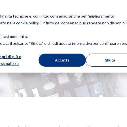
r finalità tecniche e, con il tuo consenso, anche per "miglioramento
cato nella
cookie policy
. Il rifiuto del consenso può rendere non disponibili
Chi siamo
Brevetti
Marchi
Design
Diritto d
ualsiasi momento.
ie. Usa il pulsante "Rifiuta" o chiudi questa informativa per continuare sen
opri di più e
Accetta
Rifiuta
rsonalizza
o know-how