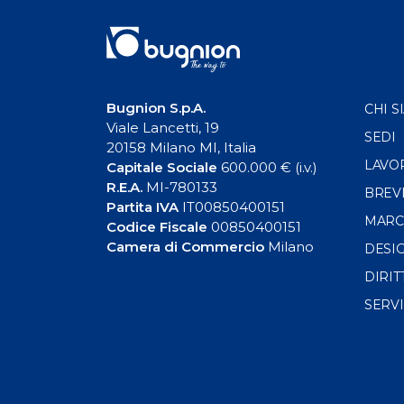
Bugnion S.p.A.
CHI S
Viale Lancetti, 19
SEDI
20158 Milano MI, Italia
LAVO
Capitale Sociale
600.000 € (i.v.)
R.E.A.
MI-780133
BREV
Partita IVA
IT00850400151
MARC
Codice Fiscale
00850400151
Camera di Commercio
Milano
DESI
DIRIT
SERVI