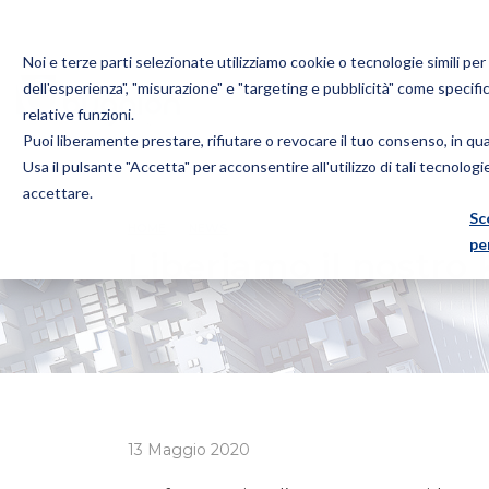
Noi e terze parti selezionate utilizziamo cookie o tecnologie simili pe
dell'esperienza", "misurazione" e "targeting e pubblicità" come specifi
relative funzioni.
Puoi liberamente prestare, rifiutare o revocare il tuo consenso, in q
Bugnion
Usa il pulsante "Accetta" per acconsentire all'utilizzo di tali tecnolog
The
accettare.
way
Sc
HOME
NEWS
LIBERIAMO IL NOSTRO KNOW-HOW
to
pe
Liberiamo il nostr
13 Maggio 2020