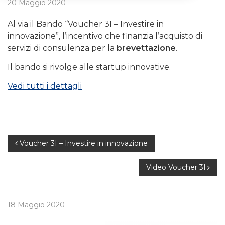
20 Maggio 2020
Al via il Bando “Voucher 3I – Investire in
innovazione”, l’incentivo che finanzia l’acquisto di
servizi di consulenza per la
brevettazione
.
Il bando si rivolge alle startup innovative.
Vedi tutti i dettagli
Navigazione
Voucher 3I – Investire in innovazione
articoli
Video Voucher 3I
18 Maggio 2020