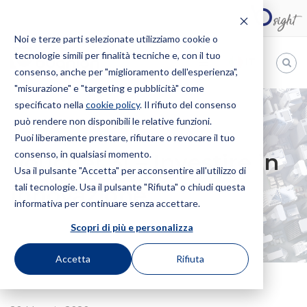
Noi e terze parti selezionate utilizziamo cookie o
tecnologie simili per finalità tecniche e, con il tuo
IT
consenso, anche per "miglioramento dell'esperienza",
"misurazione" e "targeting e pubblicità" come
Bugnion
specificato nella
cookie policy
. Il rifiuto del consenso
può rendere non disponibili le relative funzioni.
The
way
Puoi liberamente prestare, rifiutare o revocare il tuo
HOME
NEWS
VOUCHER 3I – INVESTIRE IN INNOVAZIONE
to
consenso, in qualsiasi momento.
Voucher 3I – Investire in
Usa il pulsante "Accetta" per acconsentire all'utilizzo di
tali tecnologie. Usa il pulsante "Rifiuta" o chiudi questa
innovazione
informativa per continuare senza accettare.
Scopri di più e personalizza
Accetta
Rifiuta