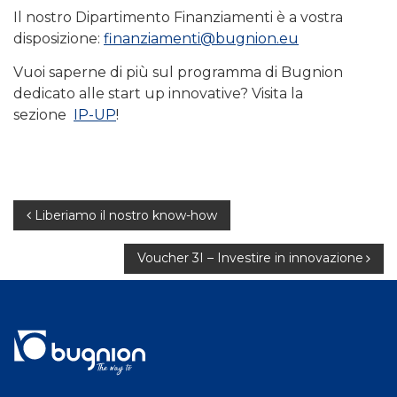
Il nostro Dipartimento Finanziamenti è a vostra
disposizione:
finanziamenti@bugnion.eu
Vuoi saperne di più sul programma di Bugnion
dedicato alle start up innovative? Visita la
sezione
IP-UP
!
Navigazione
Liberiamo il nostro know-how
articoli
Voucher 3I – Investire in innovazione