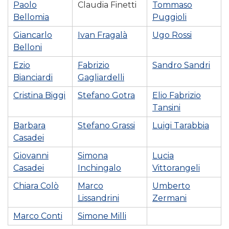
Paolo
Claudia Finetti
Tommaso
Bellomia
Puggioli
Giancarlo
Ivan Fragalà
Ugo Rossi
Belloni
Ezio
Fabrizio
Sandro Sandri
Bianciardi
Gagliardelli
Cristina Biggi
Stefano Gotra
Elio Fabrizio
Tansini
Barbara
Stefano Grassi
Luigi Tarabbia
Casadei
Giovanni
Simona
Lucia
Casadei
Inchingalo
Vittorangeli
Chiara Colò
Marco
Umberto
Lissandrini
Zermani
Marco Conti
Simone Milli