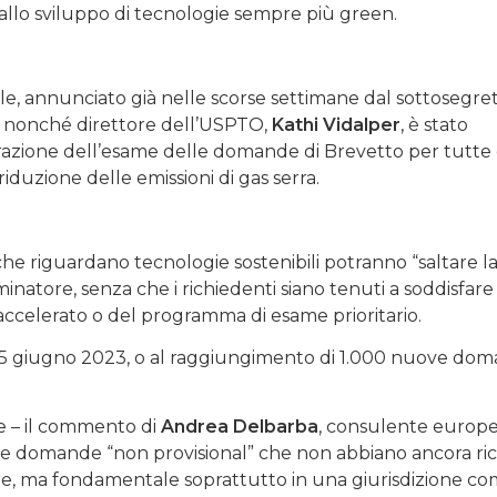
” allo sviluppo di tecnologie sempre più green.
le, annunciato già nelle scorse settimane dal sottosegret
, nonché direttore dell’USPTO,
Kathi Vidalper
, è stato
razione dell’esame delle domande di Brevetto per tutte
duzione delle emissioni di gas serra.
e riguardano tecnologie sostenibili potranno “saltare la 
natore, senza che i richiedenti siano tenuti a soddisfare 
accelerato o del programma di esame prioritario.
al 5 giugno 2023, o al raggiungimento di 1.000 nuove do
e – il commento di
Andrea Delbarba
, consulente europe
er le domande “non provisional” che non abbiano ancora r
ore, ma fondamentale soprattutto in una giurisdizione c