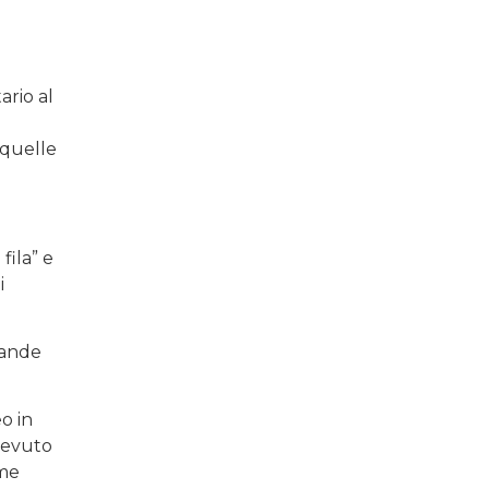
ario al
 quelle
fila” e
i
mande
o in
icevuto
ome