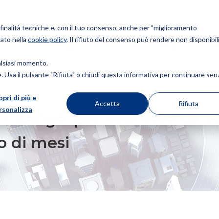
r finalità tecniche e, con il tuo consenso, anche per "miglioramento
cato nella
cookie policy
. Il rifiuto del consenso può rendere non disponibili
Chi siamo
Brevetti
Marchi
Design
Diritto d
ualsiasi momento.
ie. Usa il pulsante "Rifiuta" o chiudi questa informativa per continuare sen
opri di più e
 OTTENERE UN BREVETTO “GREEN” IN USA BASTANO UN PAIO DI MESI
Accetta
Rifiuta
rsonalizza
 Change: per ottenere un B
o di mesi