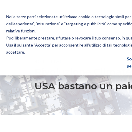
Noi e terze parti selezionate utilizziamo cookie o tecnologie simili pe
dell'esperienza", "misurazione" e "targeting e pubblicità" come specifi
relative funzioni.
Puoi liberamente prestare, rifiutare o revocare il tuo consenso, in q
Bugnion
Usa il pulsante "Accetta" per acconsentire all'utilizzo di tali tecnolog
The
accettare.
way
Sc
HOME
NEWS
RIVOLUZIONE CLIMATE CHANGE: PER
to
pe
Rivoluzione Climate
USA bastano un pai