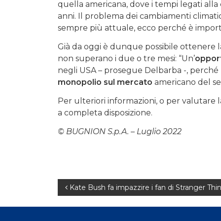
quella americana, dove i tempi legati alla
anni. Il problema dei cambiamenti climatic
sempre più attuale, ecco perché è importa
Già da oggi è dunque possibile ottenere la
non superano i due o tre mesi: “Un’
oppor
negli USA – prosegue Delbarba -, perché 
monopolio sul mercato
americano del set
Per ulteriori informazioni, o per valutare 
a completa disposizione.
© BUGNION S.p.A. – Luglio 2022
Navigazione
Kate Bush fa impazzire i fan di Stranger Thing
articoli