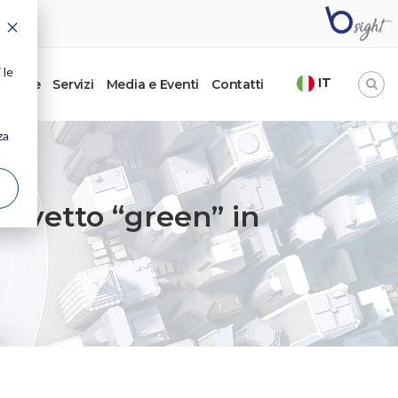
 le
IT
’autore
Servizi
Media e Eventi
Contatti
za
revetto “green” in