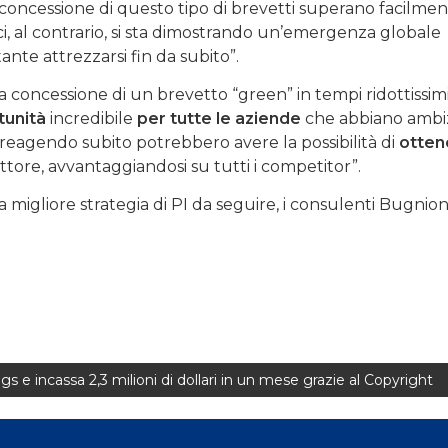
 concessione di questo tipo di brevetti superano facilment
i, al contrario, si sta dimostrando un’emergenza globale
nte attrezzarsi fin da subito”.
 concessione di un brevetto “green” in tempi ridottissimi
tunità
incredibile
per tutte le aziende
che abbiano ambiz
reagendo subito potrebbero avere la possibilità di
ottene
tore, avvantaggiandosi su tutti i competitor”.
la migliore strategia di PI da seguire, i consulenti Bugnio
s e incassa 2,3 milioni di dollari in un mese grazie al Copyright