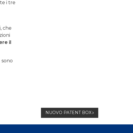
e i tre
, che
ioni
re il
n sono
NUOVO PATENT BOX