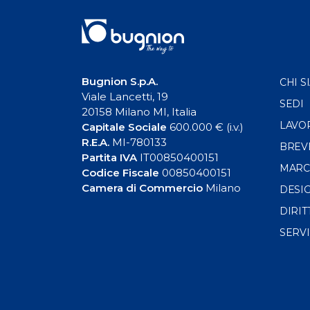
Bugnion S.p.A.
CHI S
Viale Lancetti, 19
SEDI
20158 Milano MI, Italia
LAVO
Capitale Sociale
600.000 € (i.v.)
R.E.A.
MI-780133
BREV
Partita IVA
IT00850400151
MARC
Codice Fiscale
00850400151
Camera di Commercio
Milano
DESI
DIRIT
SERVI