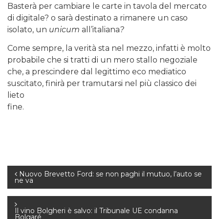
Basterà per cambiare le carte in tavola del mercato
di digitale? o sarà destinato a rimanere un caso
isolato, un
unicum
all’italiana
?
Come sempre, la verità sta nel mezzo, infatti è molto
probabile che si tratti di un mero stallo negoziale
che, a prescindere dal legittimo eco mediatico
suscitato, finirà per tramutarsi nel più classico dei
lieto
fine.
Navigazione
Nuovo Brevetto Ford: se non paghi il mutuo, l’auto se
ne va
articoli
Il vino Bolgheri è salvo: il Tribunale UE condanna
Bolgaré