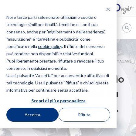
Noi e terze parti selezionate utilizziamo cookie o
tecnologie simili per finalità tecniche e, con il tuo
IT
consenso, anche per "miglioramento dell'esperienza",
"misurazione" e "targeting e pubblicità" come
Bugnion
specificato nella
cookie policy
. Il rifiuto del consenso
può rendere non disponibili le relative funzioni.
The
way
Puoi liberamente prestare, rifiutare o revocare il tuo
HOME
NEWS
SIAE CONTRO META: ADDIO ALLE CANZONI ITALIANE
to
consenso, in qualsiasi momento.
SU FACEBOOK E INSTAGRAM. OPPURE NO?
Usa il pulsante "Accetta" per acconsentire all'utilizzo di
SIAE contro Meta: addio
tali tecnologie. Usa il pulsante "Rifiuta" o chiudi questa
informativa per continuare senza accettare.
alle canzoni italiane su
Scopri di più e personalizza
Facebook e Instagram.
Accetta
Rifiuta
Oppure no?