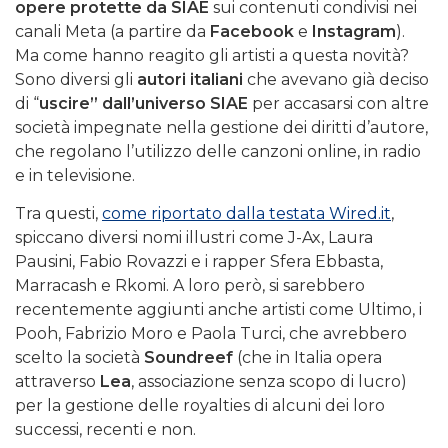
opere protette da SIAE
sui contenuti condivisi nei
canali Meta (a partire da
Facebook
e
Instagram
).
Ma come hanno reagito gli artisti a questa novità?
Sono diversi gli
autori italiani
che avevano già deciso
di “
uscire” dall’universo SIAE
per accasarsi con altre
società impegnate nella gestione dei diritti d’autore,
che regolano l’utilizzo delle canzoni online, in radio
e in televisione.
Tra questi,
come riportato dalla testata Wired.it
,
spiccano diversi nomi illustri come J-Ax, Laura
Pausini, Fabio Rovazzi e i rapper Sfera Ebbasta,
Marracash e Rkomi. A loro però, si sarebbero
recentemente aggiunti anche artisti come Ultimo, i
Pooh, Fabrizio Moro e Paola Turci, che avrebbero
scelto la società
Soundreef
(che in Italia opera
attraverso
Lea
, associazione senza scopo di lucro)
per la gestione delle royalties di alcuni dei loro
successi, recenti e non.