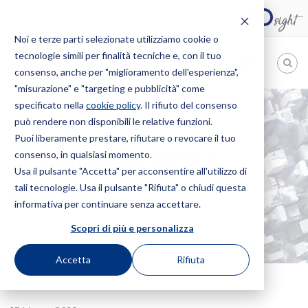
Noi e terze parti selezionate utilizziamo cookie o
tecnologie simili per finalità tecniche e, con il tuo
IT
consenso, anche per "miglioramento dell'esperienza",
"misurazione" e "targeting e pubblicità" come
Bugnion
specificato nella
cookie policy
. Il rifiuto del consenso
può rendere non disponibili le relative funzioni.
The
way
Puoi liberamente prestare, rifiutare o revocare il tuo
HOME
NEWS
TEMPI NERI PER IL ROSSO
to
consenso, in qualsiasi momento.
TEMPI NERI PER IL
Usa il pulsante "Accetta" per acconsentire all'utilizzo di
tali tecnologie. Usa il pulsante "Rifiuta" o chiudi questa
ROSSO
informativa per continuare senza accettare.
Scopri di più e personalizza
Accetta
Rifiuta