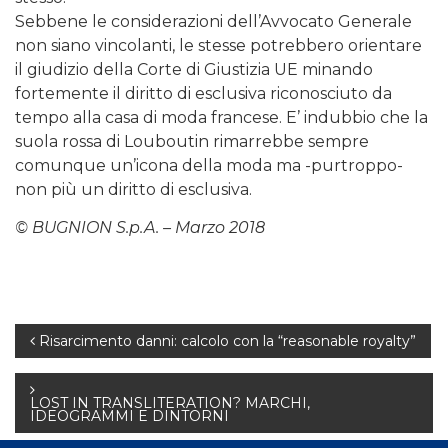
Sebbene le considerazioni dell’Avvocato Generale
non siano vincolanti, le stesse potrebbero orientare
il giudizio della Corte di Giustizia UE minando
fortemente il diritto di esclusiva riconosciuto da
tempo alla casa di moda francese. E’ indubbio che la
suola rossa di Louboutin rimarrebbe sempre
comunque un’icona della moda ma -purtroppo-
non più un diritto di esclusiva.
© BUGNION S.p.A. – Marzo 2018
Navigazione
Risarcimento danni: calcolo con la “reasonable royalty”
articoli
LOST IN TRANSLITERATION? MARCHI,
IDEOGRAMMI E DINTORNI