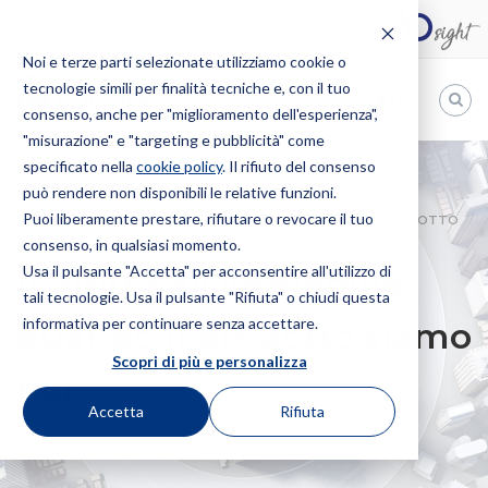
Noi e terze parti selezionate utilizziamo cookie o
tecnologie simili per finalità tecniche e, con il tuo
IT
consenso, anche per "miglioramento dell'esperienza",
"misurazione" e "targeting e pubblicità" come
Bugnion
specificato nella
cookie policy
. Il rifiuto del consenso
può rendere non disponibili le relative funzioni.
The
way
Puoi liberamente prestare, rifiutare o revocare il tuo
HOME
NEWS
IL DIRITTO ALL’IMMAGINE: QUANDO IL PRODOTTO
to
consenso, in qualsiasi momento.
SIAMO NOI
Usa il pulsante "Accetta" per acconsentire all'utilizzo di
Il diritto all’immagine:
tali tecnologie. Usa il pulsante "Rifiuta" o chiudi questa
informativa per continuare senza accettare.
quando il prodotto siamo
Scopri di più e personalizza
noi
Accetta
Rifiuta