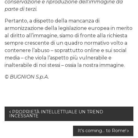
conservazione e riproduzione dell’immagine da
parte di terzi.
Pertanto, a dispetto della mancanza di
armonizzazione della legislazione europea in merito
al diritto all’immagine, siamo di fronte alla richiesta
sempre crescente di un quadro normativo volto a
contenere l’abuso – soprattutto online e sui social
media – che viola l’aspetto più vulnerabile e
inalterabile di noi stessi – ossia la nostra immagine.
© BUGNION S.p.A.
Navigazione
PROPRIETÀ INTELLETTUALE UN TREND
INCESSANTE
articoli
It’s coming… to Rome!