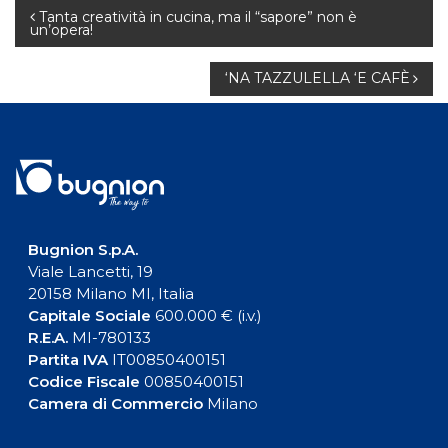
Navigazione
Tanta creatività in cucina, ma il “sapore” non è
un’opera!
articoli
‘NA TAZZULELLA ‘E CAFÈ
Bugnion S.p.A.
Viale Lancetti, 19
20158 Milano MI, Italia
Capitale Sociale
600.000 € (i.v.)
R.E.A.
MI-780133
Partita IVA
IT00850400151
Codice Fiscale
00850400151
Camera di Commercio
Milano