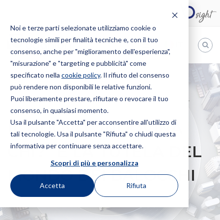
Noi e terze parti selezionate utilizziamo cookie o
tecnologie simili per finalità tecniche e, con il tuo
IT
consenso, anche per "miglioramento dell'esperienza",
"misurazione" e "targeting e pubblicità" come
Bugnion
specificato nella
cookie policy
. Il rifiuto del consenso
può rendere non disponibili le relative funzioni.
The
way
Puoi liberamente prestare, rifiutare o revocare il tuo
HOME
NEWS
IL NUOVO “INDOVINA CHI?” E LA TUTELA DEL
to
consenso, in qualsiasi momento.
MONDO DEI BALOCCHI
Usa il pulsante "Accetta" per acconsentire all'utilizzo di
IL NUOVO “INDOVINA
tali tecnologie. Usa il pulsante "Rifiuta" o chiudi questa
informativa per continuare senza accettare.
CHI?” E LA TUTELA DEL
Scopri di più e personalizza
MONDO DEI BALOCCHI
Accetta
Rifiuta