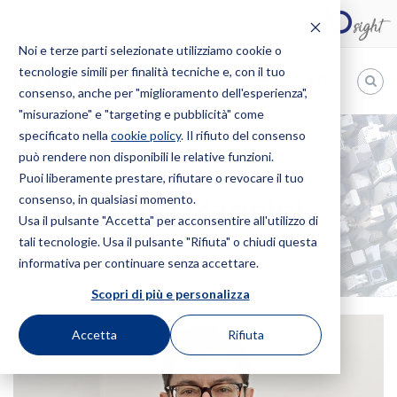
Noi e terze parti selezionate utilizziamo cookie o
tecnologie simili per finalità tecniche e, con il tuo
IT
consenso, anche per "miglioramento dell'esperienza",
"misurazione" e "targeting e pubblicità" come
Bugnion
specificato nella
cookie policy
. Il rifiuto del consenso
può rendere non disponibili le relative funzioni.
The
way
Puoi liberamente prestare, rifiutare o revocare il tuo
HOME
PROFESSIONISTI
ALESSANDRO MANNINI
to
consenso, in qualsiasi momento.
Alessandro Mannini
Usa il pulsante "Accetta" per acconsentire all'utilizzo di
tali tecnologie. Usa il pulsante "Rifiuta" o chiudi questa
informativa per continuare senza accettare.
Scopri di più e personalizza
Accetta
Rifiuta