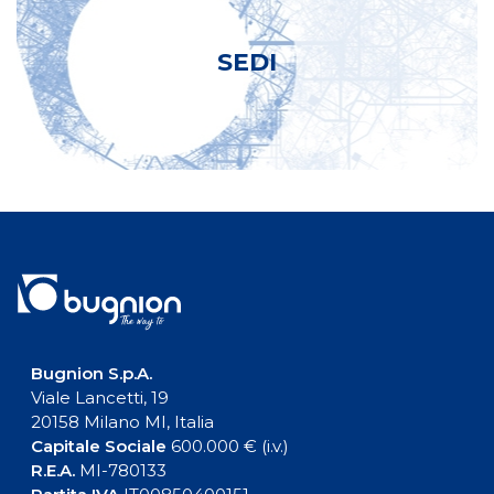
SEDI
Bugnion S.p.A.
Viale Lancetti, 19
20158 Milano MI, Italia
Capitale Sociale
600.000 € (i.v.)
R.E.A.
MI-780133