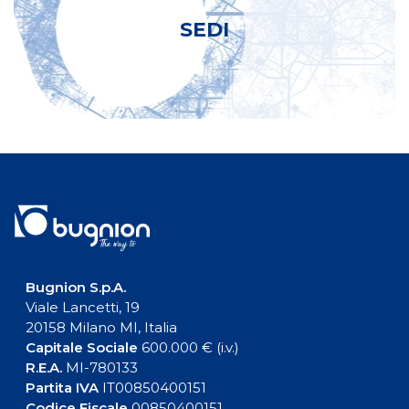
SEDI
Bugnion S.p.A.
Viale Lancetti, 19
20158 Milano MI, Italia
Capitale Sociale
600.000 € (i.v.)
R.E.A.
MI-780133
Partita IVA
IT00850400151
Codice Fiscale
00850400151