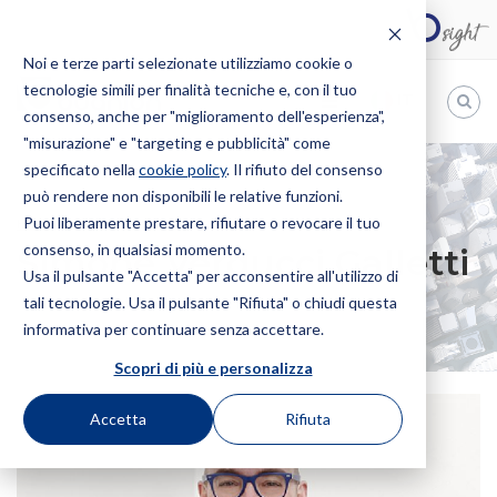
Noi e terze parti selezionate utilizziamo cookie o
tecnologie simili per finalità tecniche e, con il tuo
IT
consenso, anche per "miglioramento dell'esperienza",
"misurazione" e "targeting e pubblicità" come
Bugnion
specificato nella
cookie policy
. Il rifiuto del consenso
può rendere non disponibili le relative funzioni.
The
way
Puoi liberamente prestare, rifiutare o revocare il tuo
HOME
PROFESSIONISTI
SIMONE VERDUCCI GALLETTI
to
consenso, in qualsiasi momento.
Simone Verducci Galletti
Usa il pulsante "Accetta" per acconsentire all'utilizzo di
tali tecnologie. Usa il pulsante "Rifiuta" o chiudi questa
informativa per continuare senza accettare.
Scopri di più e personalizza
Accetta
Rifiuta