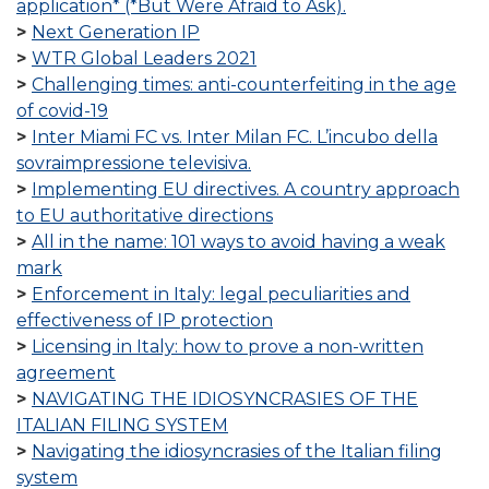
application* (*But Were Afraid to Ask).
Next Generation IP
WTR Global Leaders 2021
Challenging times: anti-counterfeiting in the age
of covid-19
Inter Miami FC vs. Inter Milan FC. L’incubo della
sovraimpressione televisiva.
Implementing EU directives. A country approach
to EU authoritative directions
All in the name: 101 ways to avoid having a weak
mark
Enforcement in Italy: legal peculiarities and
effectiveness of IP protection
Licensing in Italy: how to prove a non-written
agreement
NAVIGATING THE IDIOSYNCRASIES OF THE
ITALIAN FILING SYSTEM
Navigating the idiosyncrasies of the Italian filing
system